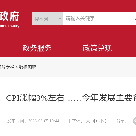
政务服务
政策兑现
开放专栏
>
数据图解
右、CPI涨幅3%左右……今年发展主
发布时间：2023-03-05 10:44
【 字体：
大
中
小
】
分享：