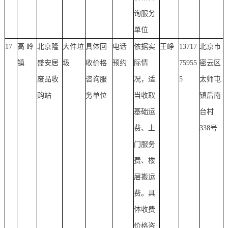
询服务
单位
17
高 岭
北京隆
大件垃
具体回
电话
依据实
王峥
13717
北京市
镇
盛安居
圾
收价格
预约
际情
75955
密云区
废品收
咨询服
况，适
5
太师屯
购站
务单位
当收取
镇后南
基础运
台村
费、上
338号
门服务
费、楼
层搬运
费。具
体收费
价格咨