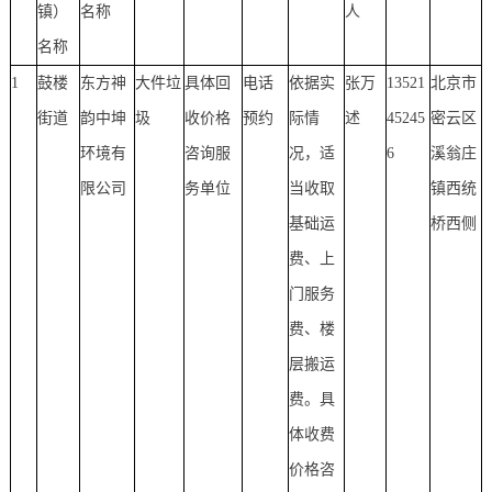
镇）
名称
人
名称
1
鼓楼
东方神
大件垃
具体回
电话
依据实
张万
13521
北京市
街道
韵中坤
圾
收价格
预约
际情
述
45245
密云区
环境有
咨询服
况，适
6
溪翁庄
限公司
务单位
当收取
镇西统
基础运
桥西侧
费、上
门服务
费、楼
层搬运
费。具
体收费
价格咨