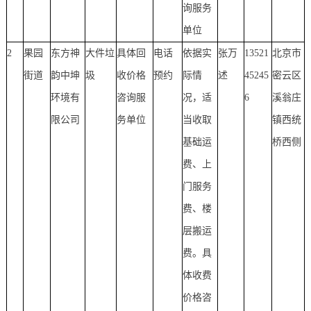
询服务
单位
2
果园
东方神
大件垃
具体回
电话
依据实
张万
13521
北京市
街道
韵中坤
圾
收价格
预约
际情
述
45245
密云区
环境有
咨询服
况，适
6
溪翁庄
限公司
务单位
当收取
镇西统
基础运
桥西侧
费、上
门服务
费、楼
层搬运
费。具
体收费
价格咨