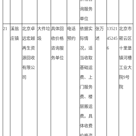
询服务
单位
21
溪翁
北京卓
大件垃
具体回
电话
依据实
张万
13521
北京市
庄镇
远宏越
圾
收价格
预约
际情
述
45245
密云区
再生资
咨询服
况，适
6
十里堡
源回收
务单位
当收取
镇河槽
有限公
基础运
工业大
司
费、上
院9号
门服务
院
费、楼
层搬运
费。具
体收费
价格咨