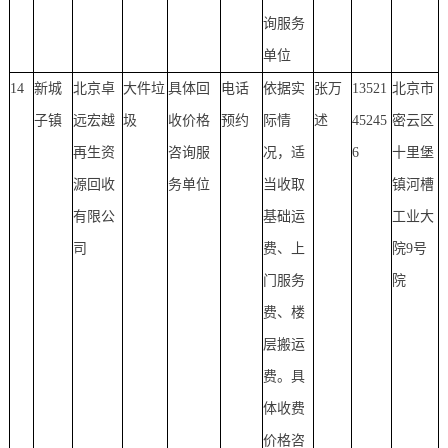
询服务
单位
14
新城
北京卓
大件垃
具体回
电话
依据实
张万
13521
北京市
子镇
远宏越
圾
收价格
预约
际情
述
45245
密云区
再生资
咨询服
况，适
6
十里堡
源回收
务单位
当收取
镇河槽
有限公
基础运
工业大
司
费、上
院9号
门服务
院
费、楼
层搬运
费。具
体收费
价格咨