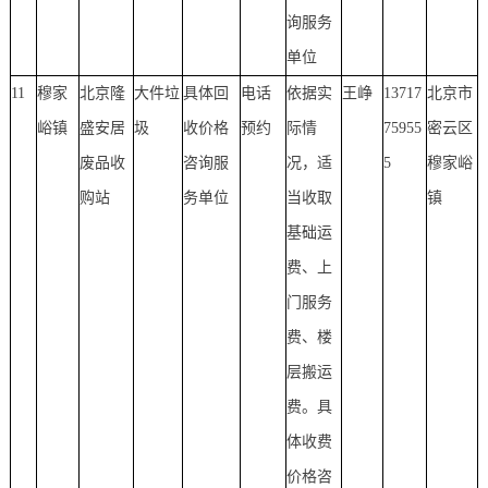
询服务
单位
11
穆家
北京隆
大件垃
具体回
电话
依据实
王峥
13717
北京市
峪镇
盛安居
圾
收价格
预约
际情
75955
密云区
废品收
咨询服
况，适
5
穆家峪
购站
务单位
当收取
镇
基础运
费、上
门服务
费、楼
层搬运
费。具
体收费
价格咨