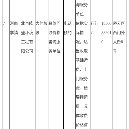
询服务
单位
7
河南
北京隆
大件垃
具体回
电话
依据实
石红
18500
密云区
寨镇
盛环境
圾
收价格
预约
际情
江
33201
西门外
工程有
咨询服
况，适
0
大街8
限公司
务单位
当收取
号
基础运
费、上
门服务
费、楼
层搬运
费。具
体收费
价格咨