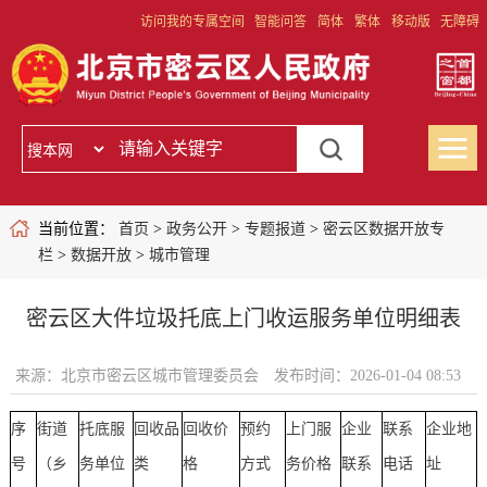
访问我的专属空间
智能问答
简体
繁体
移动版
无障碍
当前位置：
首页
>
政务公开
>
专题报道
>
密云区数据开放专
栏
>
数据开放
>
城市管理
密云区大件垃圾托底上门收运服务单位明细表
来源：北京市密云区城市管理委员会
发布时间：2026-01-04 08:53
序
街道
托底服
回收品
回收价
预约
上门服
企业
联系
企业地
号
（乡
务单位
类
格
方式
务价格
联系
电话
址