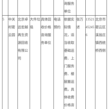
询服务
单位
5
中关
北京卓
大件垃
具体回
电话
依据实
张万
13521
北京市
村密
远宏越
圾
收价格
预约
际情
述
45245
密云区
云园
再生资
咨询服
况，适
6
溪翁庄
源回收
务单位
当收取
镇西统
有限公
基础运
桥西侧
司
费、上
门服务
费、楼
层搬运
费。具
体收费
价格咨