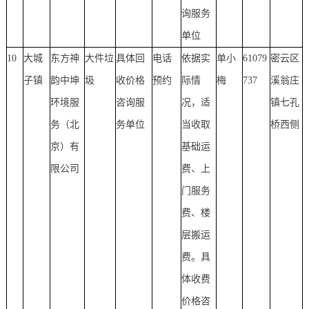
询服务
单位
10
大城
东方神
大件垃
具体回
电话
依据实
单小
61079
密云区
子镇
韵中坤
圾
收价格
预约
际情
梅
737
溪翁庄
环境服
咨询服
况，适
镇七孔
务（北
务单位
当收取
桥西侧
京）有
基础运
限公司
费、上
门服务
费、楼
层搬运
费。具
体收费
价格咨