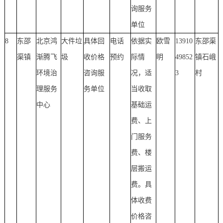
询服务
单位
8
东邵
北京鸿
大件垃
具体回
电话
依据实
欧雪
13910
东邵渠
渠镇
渐腾飞
圾
收价格
预约
际情
明
49852
镇石峨
环境治
咨询服
况，适
3
村
理服务
务单位
当收取
中心
基础运
费、上
门服务
费、楼
层搬运
费。具
体收费
价格咨