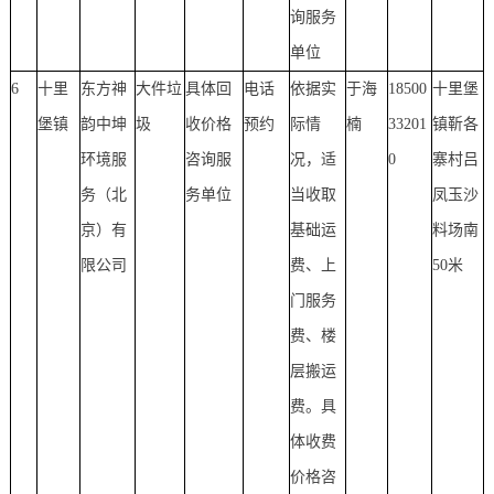
询服务
单位
6
十里
东方神
大件垃
具体回
电话
依据实
于海
18500
十里堡
堡镇
韵中坤
圾
收价格
预约
际情
楠
33201
镇靳各
环境服
咨询服
况，适
0
寨村吕
务（北
务单位
当收取
凤玉沙
京）有
基础运
料场南
限公司
费、上
50米
门服务
费、楼
层搬运
费。具
体收费
价格咨