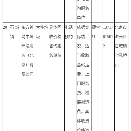
询服务
单位
20
石 城
东方神
大件垃
具体回
电话
依据实
薛宝
13717
北京市
镇
韵中坤
圾
收价格
预约
际情
红
61501
密云区
环境服
咨询服
况，适
2
石城镇
务（北
务单位
当收取
七孔桥
京）有
基础运
西
限公司
费、上
门服务
费、楼
层搬运
费。具
体收费
价格咨