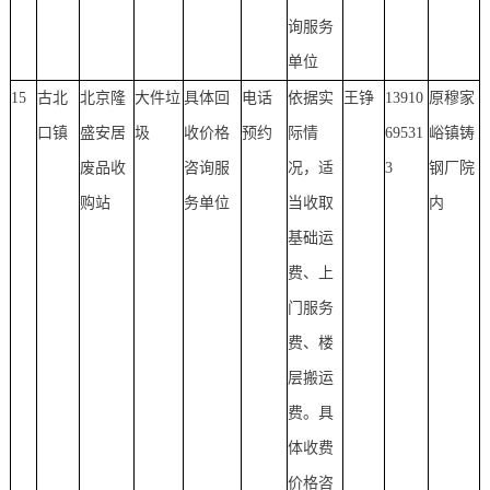
询服务
单位
15
古北
北京隆
大件垃
具体回
电话
依据实
王铮
13910
原穆家
口镇
盛安居
圾
收价格
预约
际情
69531
峪镇铸
废品收
咨询服
况，适
3
钢厂院
购站
务单位
当收取
内
基础运
费、上
门服务
费、楼
层搬运
费。具
体收费
价格咨