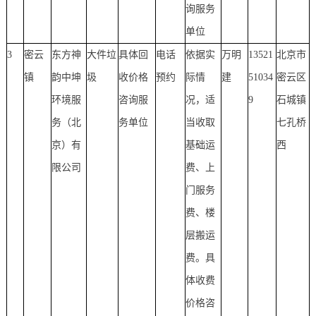
询服务
单位
3
密云
东方神
大件垃
具体回
电话
依据实
万明
13521
北京市
镇
韵中坤
圾
收价格
预约
际情
建
51034
密云区
环境服
咨询服
况，适
9
石城镇
务（北
务单位
当收取
七孔桥
京）有
基础运
西
限公司
费、上
门服务
费、楼
层搬运
费。具
体收费
价格咨