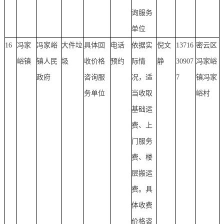
询服务
单位
16
冯家
冯家峪
大件垃
具体回
电话
依据实
倪文
13716
密云区
峪镇
镇人民
圾
收价格
预约
际情
静
30907
冯家峪
政府
咨询服
况，适
7
镇冯家
务单位
当收取
峪村
基础运
费、上
门服务
费、楼
层搬运
费。具
体收费
价格咨