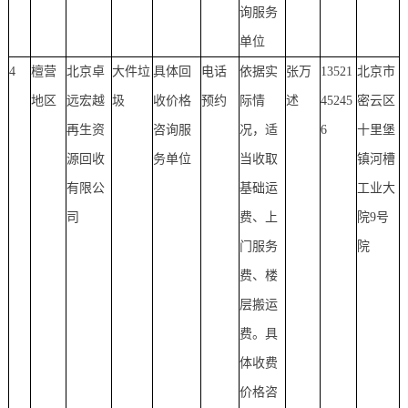
询服务
单位
4
檀营
北京卓
大件垃
具体回
电话
依据实
张万
13521
北京市
地区
远宏越
圾
收价格
预约
际情
述
45245
密云区
再生资
咨询服
况，适
6
十里堡
源回收
务单位
当收取
镇河槽
有限公
基础运
工业大
司
费、上
院9号
门服务
院
费、楼
层搬运
费。具
体收费
价格咨