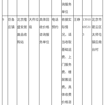
询服务
单位
9
巨各
北京隆
大件垃
具体回
电话
依据实
王峥
13910
北京市
庄镇
盛安居
圾
收价格
预约
际情
69531
密云区
废品收
咨询服
况，适
3
太师屯
购站
务单位
当收取
镇后南
基础运
台村
费、上
门服务
费、楼
层搬运
费。具
体收费
价格咨