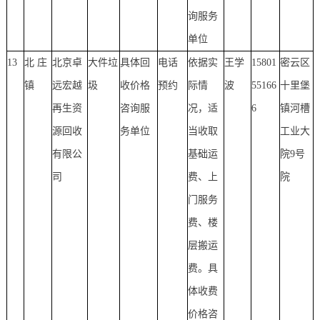
询服务
单位
13
北 庄
北京卓
大件垃
具体回
电话
依据实
王学
15801
密云区
镇
远宏越
圾
收价格
预约
际情
波
55166
十里堡
再生资
咨询服
况，适
6
镇河槽
源回收
务单位
当收取
工业大
有限公
基础运
院9号
司
费、上
院
门服务
费、楼
层搬运
费。具
体收费
价格咨