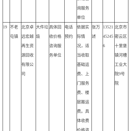
询服务
单位
19
不老
北京卓
大件垃
具体回
电话
依据实
张万
13521
北京市
屯镇
远宏越
圾
收价格
预约
际情
述
45245
密云区
再生资
咨询服
况，适
6
十里堡
源回收
务单位
当收取
镇河槽
有限公
基础运
工业大
司
费、上
院9号
门服务
院
费、楼
层搬运
费。具
体收费
价格咨