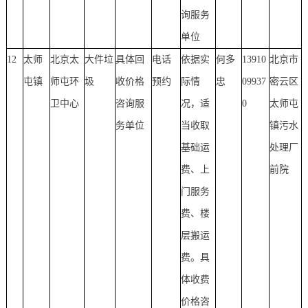
询服务
单位
12
太师
北京太
大件垃
具体回
电话
依据实
何多
13910
北京市
屯镇
师屯环
圾
收价格
预约
际情
忠
09937
密云区
卫中心
咨询服
况，适
0
太师屯
务单位
当收取
镇污水
基础运
处理厂
费、上
前院
门服务
费、楼
层搬运
费。具
体收费
价格咨