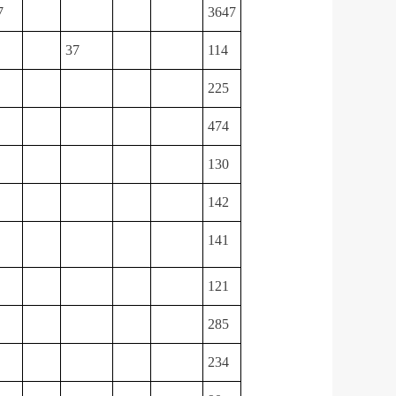
7
3647
37
114
225
474
130
142
141
121
285
234