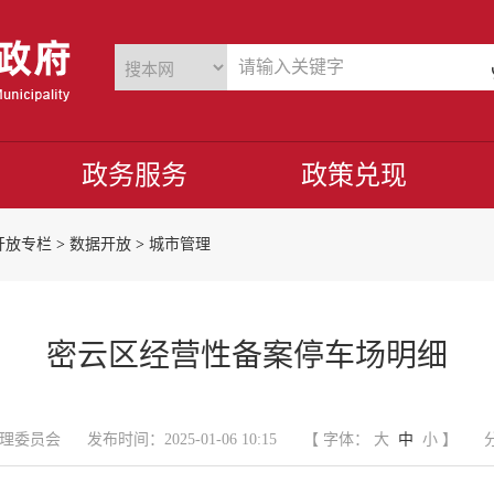
政务服务
政策兑现
开放专栏
>
数据开放
>
城市管理
密云区经营性备案停车场明细
理委员会
发布时间：2025-01-06 10:15
【 字体：
大
中
小
】