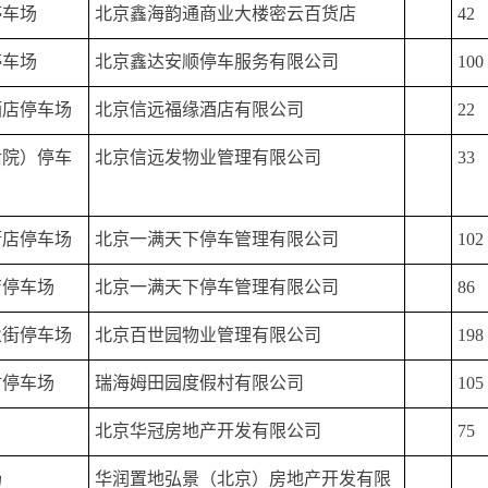
停车场
北京鑫海韵通商业大楼密云百货店
42
停车场
北京鑫达安顺停车服务有限公司
100
酒店停车场
北京信远福缘酒店有限公司
22
后院）停车
北京信远发物业管理有限公司
33
街店停车场
北京一满天下停车管理有限公司
102
店停车场
北京一满天下停车管理有限公司
86
业街停车场
北京百世园物业管理有限公司
198
村停车场
瑞海姆田园度假村有限公司
105
北京华冠房地产开发有限公司
75
场
华润置地弘景（北京）房地产开发有限