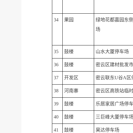
34
果园
绿地花都嘉园东
场
35
鼓楼
山水大厦停车场
36
鼓楼
密云区建材批发
37
开发区
密云联东U谷A区
38
河南寨
密云区高铁站临
39
鼓楼
乐居家居广场停
40
鼓楼
三巨峰大厦停车
41
鼓楼
昊达停车场