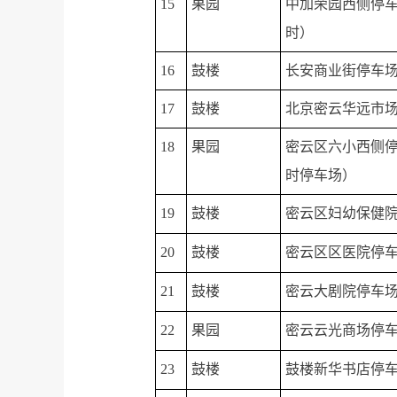
15
果园
中加荣园西侧停
时）
16
鼓楼
长安商业街停车
17
鼓楼
北京密云华远市
18
果园
密云区六小西侧
时停车场）
19
鼓楼
密云区妇幼保健
20
鼓楼
密云区区医院停
21
鼓楼
密云大剧院停车
22
果园
密云云光商场停
23
鼓楼
鼓楼新华书店停