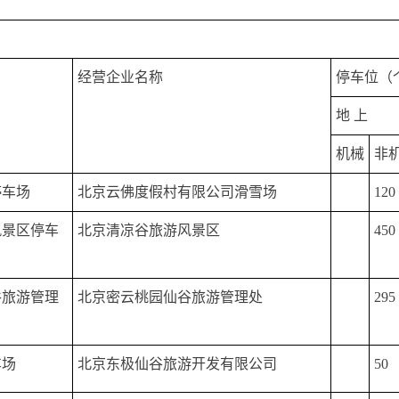
经营企业名称
停车位（
地 上
机械
非
停车场
北京云佛度假村有限公司滑雪场
120
风景区停车
北京清凉谷旅游风景区
450
谷旅游管理
北京密云桃园仙谷旅游管理处
295
车场
北京东极仙谷旅游开发有限公司
50