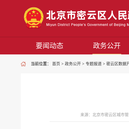
要闻动态
政务公开
当前位置：
首页
>
政务公开
>
专题报道
>
密云区数据
来源：北京市密云区城市管