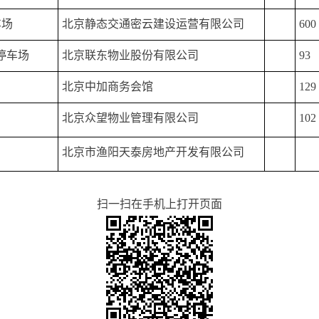
车场
北京静态交通密云建设运营有限公司
600
停车场
北京联东物业股份有限公司
93
北京中加商务会馆
129
北京众望物业管理有限公司
102
北京市渔阳天泰房地产开发有限公司
扫一扫在手机上打开页面