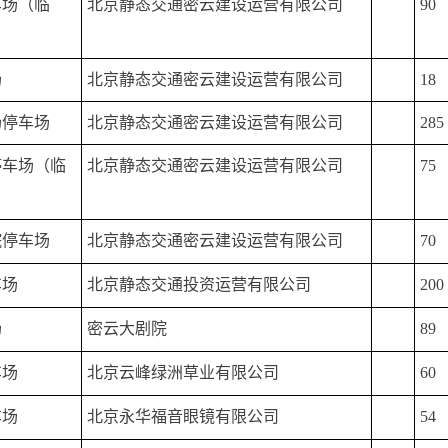
车场（临
北京静态交通密云建设运营有限公司
90
场
北京静态交通密云建设运营有限公司
18
场停车场
北京静态交通密云建设运营有限公司
285
停车场（临
北京静态交通密云建设运营有限公司
75
院停车场
北京静态交通密云建设运营有限公司
70
车场
北京静态交通投资运营有限公司
200
场
密云大剧院
89
车场
北京云峰绿洲草业有限公司
60
车场
北京永华福音眼镜有限公司
54