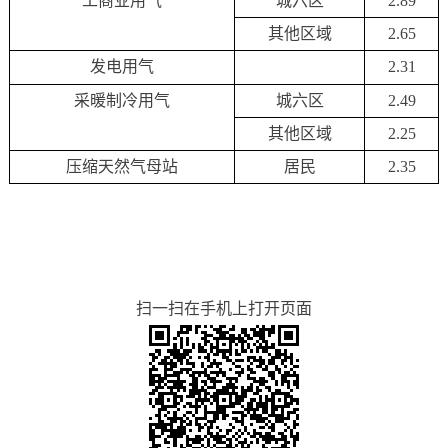
工商业用气
城六区
2.89
其他区域
2.65
发电用气
2.31
采暖制冷用气
城六区
2.49
其他区域
2.25
压缩天然气母站
居民
2.35
扫一扫在手机上打开页面