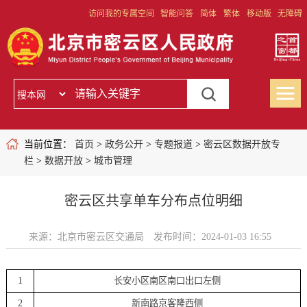
访问我的专属空间
智能问答
简体
繁体
移动版
无障碍
当前位置：
首页
>
政务公开
>
专题报道
>
密云区数据开放专
栏
>
数据开放
>
城市管理
密云区共享单车分布点位明细
来源：北京市密云区交通局
发布时间：2024-01-03 16:55
1
长安小区南区南口出口左侧
2
新南路京客隆西侧