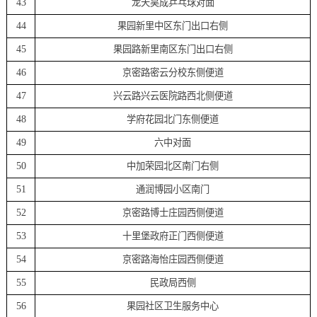
43
龙天昊成乒乓球对面
44
果园新里中区东门出口右侧
45
果园路新里南区东门出口右侧
46
京密路密云分校东侧便道
47
兴云路兴云医院路西北侧便道
48
学府花园北门东侧便道
49
六中对面
50
中加荣园北区南门右侧
51
通润博园小区南门
52
京密路博士庄园西侧便道
53
十里堡政府正门西侧便道
54
京密路海怡庄园西侧便道
55
民政局西侧
56
果园社区卫生服务中心