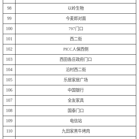
98
以岭生物
99
今麦郎对面
100
797门口
101
西二街
102
PICC人保西侧
103
西田各庄政府门口
104
沿村西二街
105
乐居家居广场
106
中国银行
107
全友家具
108
国泰门口
109
电信站
110
九田家黑牛烤肉