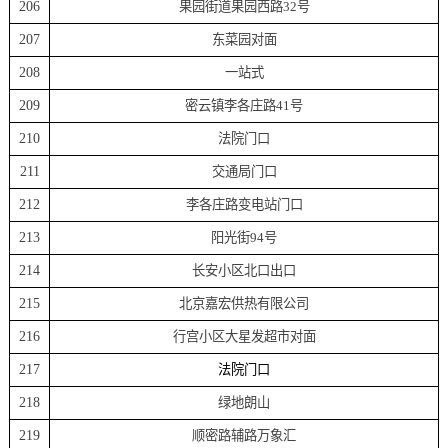
206
果园街道果园西路32号
207
东菜园对面
208
一站式
209
密云镇李各庄路41号
210
法院门口
211
交通局门口
212
李各庄路变电站门口
213
阳光街94号
214
长安小区北口出口
215
北京嘉宏供热有限公司
216
行宫小区大星发超市对面
217
法院门口
218
绿地朗山
219
顺密路辅路万象汇