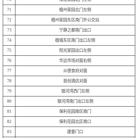
71
檀州家园北门左侧
72
檀州家园东区南门外公交站
73
宁静之都南门出口
74
檀城东区南门出口左侧
75
阳光家园出口左侧
76
华远市场对面右侧
77
众德食府对面
78
首创酒店对面
79
银河湾西门左侧
80
银河湾南门出口左侧
81
保利花园南区南门
82
保利花园北区南口
83
建委门口