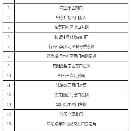
3
花园小区南口
4
密东广场西门对面
5
东菜园小区出口右侧
6
长城环岛财政局门口
7
行宫街宾阳北里46号楼东侧
8
行宫街行宫小区西门南侧便道
9
宾阳西里南区东口左侧
10
密云三六九对面
11
法治公园西门对面
12
御东园西门出口左侧
13
宾阳北里西门右侧
14
宾阳北里北门
15
车站路与新北路交汇口东南角