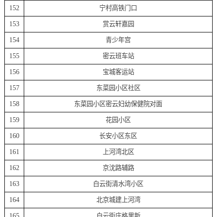
152
宁村高铁门口
153
赏云轩嘉园
154
青少年宫
155
密云班车站
156
宝城客运站
157
东菜园小区社区
158
东菜园小区密云妇幼保健院对面
159
花园小区
160
长安小区东区
161
上河湾北区
162
京沈路辅路
163
白云街清水湾小区
164
北京城建上河湾
165
白云街庄格里新