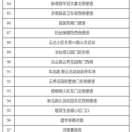
84
新南路华冠大厦北侧便道
85
京密路县卫生局西侧便道
86
县医院南门便道
87
妇幼保健院西侧便道
88
云北小区东侧10路公交总站
89
冶仙塔公园门前东侧
90
白云路云秀花园南门西侧
91
车站路 密云北站站前停车场
92
云秀花园别墅南门东侧便道
93
梧桐苑小区东门北侧便道
94
新北路久润花园东区西侧便道
95
檀营生态城小区门口
96
盛世夜都对面
97
河南寨政府