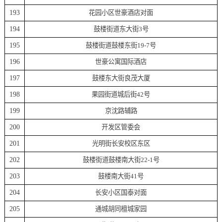
193
花园小区世豪酒店对面
194
鼓楼街道东大街3号
195
鼓楼街道鼓楼东街19-7号
196
世豪公寓国际酒店
197
鼓楼东大街良茂大厦
198
果园街道城后街42号
199
京沈路辅路
200
开发区管委会
201
光明街长安校区东区
202
鼓楼街道鼓楼南大街22-1号
203
鼓楼南大街41号
204
长安小区国泰对面
205
通城胡同檀城家园