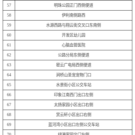
57
明珠公园正门西侧便道
58
伊利南侧路西
59
水源西路与翔云街交叉口东南侧
60
开发区幼儿园
61
心脑血管医院
62
公路分局东侧便道
63
密云广电局西侧便道
64
涧桥山圣宠宠物门口
65
水景街小区公交车站
66
印象江南西门出口左侧
67
太扬家园小区出口右侧
68
赏云轩小区出口右侧
69
蓝河湾小区出口左侧公交车站
70
绿港家园北门左侧