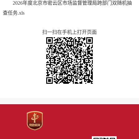
2026年度北京市密云区市场监督管理局跨部门双随机抽
查任务.xls
扫一扫在手机上打开页面