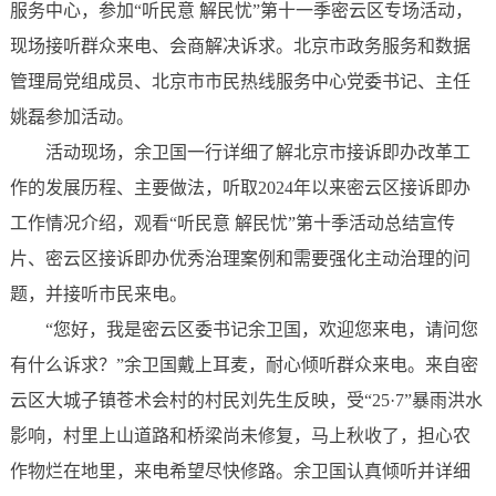
服务中心，参加“听民意 解民忧”第十一季密云区专场活动，
现场接听群众来电、会商解决诉求。北京市政务服务和数据
管理局党组成员、北京市市民热线服务中心党委书记、主任
姚磊参加活动。
活动现场，余卫国一行详细了解北京市接诉即办改革工
作的发展历程、主要做法，听取2024年以来密云区接诉即办
工作情况介绍，观看“听民意 解民忧”第十季活动总结宣传
片、密云区接诉即办优秀治理案例和需要强化主动治理的问
题，并接听市民来电。
“您好，我是密云区委书记余卫国，欢迎您来电，请问您
有什么诉求？”余卫国戴上耳麦，耐心倾听群众来电。来自密
云区大城子镇苍术会村的村民刘先生反映，受“25·7”暴雨洪水
影响，村里上山道路和桥梁尚未修复，马上秋收了，担心农
作物烂在地里，来电希望尽快修路。余卫国认真倾听并详细