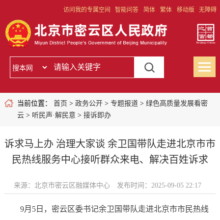
访问我的专属空间
智能问答
简体
繁体
移动版
无障碍
当前位置：
首页
>
政务公开
>
专题报道
>
绿色高质量发展看密
云
>
听民声·解民意
>
接诉即办
诉求马上办 治理大家谈 余卫国带队走进北京市市
民热线服务中心接听群众来电、解决百姓诉求
来源：北京市密云区融媒体中心
发布时间：2025-09-05 22:17
9月5日，密云区委书记余卫国带队走进北京市市民热线