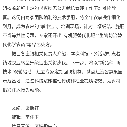
姐捧着新鲜出炉的《枣树无公害栽培管理工作历》难掩欣
喜。这份由专家团队编制的技术手册，将全年农事操作细化
到月，成为农户的“掌中宝”。培训现场，针对土壤板结、施肥
不当等共性问题，专家还开出“有机肥替代化肥”“生物防治替
代化学农药”等绿色处方。
据巨各庄镇相关负责人介绍，本次科技下乡活动标志着
镇域农业转型升级迈出关键步伐。下一步，将以“新品种+新
技术”双轮驱动，建立专家定期回访机制，试点建设智慧果园
示范基地，通过科技赋能推动传统种植业提质增效，为乡村
振兴注入持久动能。
文编：梁斯钰
编辑：李佳玉
信息来源：区城指中心