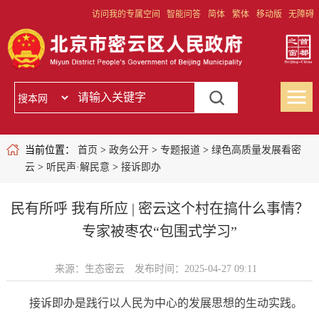
访问我的专属空间
智能问答
简体
繁体
移动版
无障碍
当前位置：
首页
>
政务公开
>
专题报道
>
绿色高质量发展看密
云
>
听民声·解民意
>
接诉即办
民有所呼 我有所应 | 密云这个村在搞什么事情？
专家被枣农“包围式学习”
来源：生态密云
发布时间：2025-04-27 09:11
接诉即办是践行以人民为中心的发展思想的生动实践。