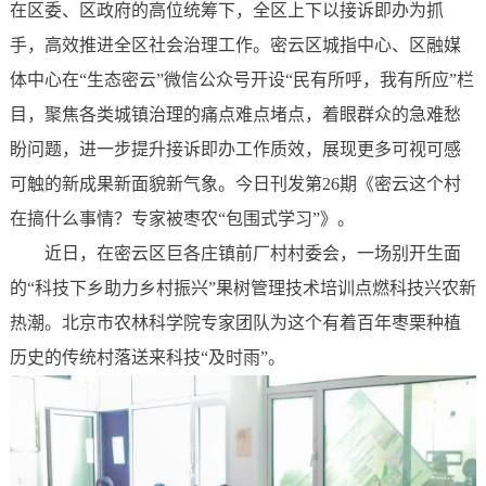
在区委、区政府的高位统筹下，全区上下以接诉即办为抓
手，高效推进全区社会治理工作。密云区城指中心、区融媒
体中心在“生态密云”微信公众号开设“民有所呼，我有所应”栏
目，聚焦各类城镇治理的痛点难点堵点，着眼群众的急难愁
盼问题，进一步提升接诉即办工作质效，展现更多可视可感
可触的新成果新面貌新气象。今日刊发第26期《密云这个村
在搞什么事情？专家被枣农“包围式学习”》。
近日，在密云区巨各庄镇前厂村村委会，一场别开生面
的“科技下乡助力乡村振兴”果树管理技术培训点燃科技兴农新
热潮。北京市农林科学院专家团队为这个有着百年枣栗种植
历史的传统村落送来科技“及时雨”。