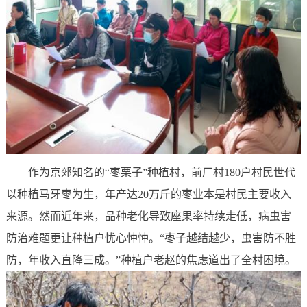
作为京郊知名的“枣栗子”种植村，前厂村180户村民世代
以种植马牙枣为生，年产达20万斤的枣业本是村民主要收入
来源。然而近年来，品种老化导致座果率持续走低，病虫害
防治难题更让种植户忧心忡忡。“枣子越结越少，虫害防不胜
防，年收入直降三成。”种植户老赵的焦虑道出了全村困境。