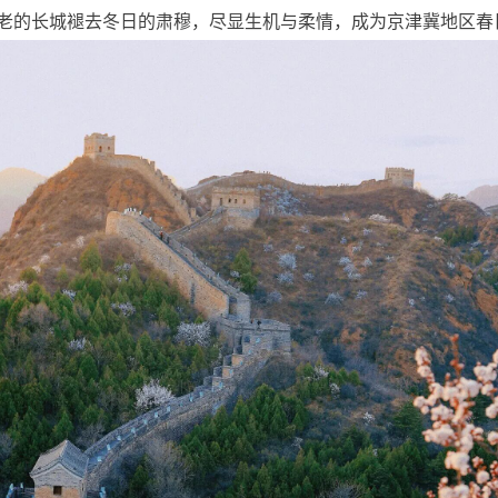
老的长城褪去冬日的肃穆，尽显生机与柔情，成为京津冀地区春