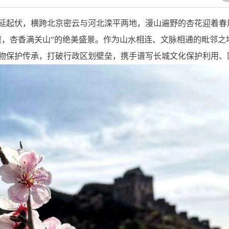
延起伏，横跨北京密云与河北滦平两地，漫山遍野的杏花迎着春
霞，杏香满关山”的绝美盛景。作为山水相连、文脉相通的毗邻之
物保护传承，打破行政区划壁垒，携手谱写长城文化保护利用、