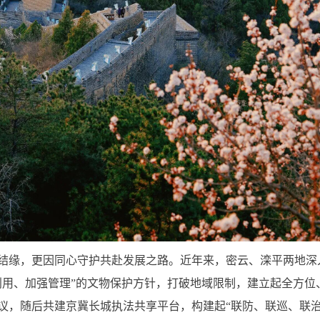
结缘，更因同心守护共赴发展之路。近年来，密云、滦平两地深
用、加强管理”的文物保护方针，打破地域限制，建立起全方位、
议，随后共建京冀长城执法共享平台，构建起“联防、联巡、联治