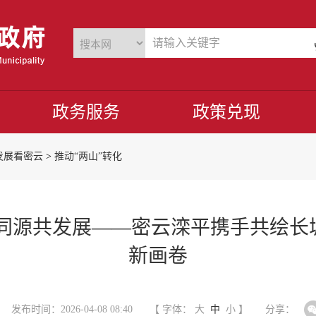
政务服务
政策兑现
发展看密云
>
推动“两山”转化
水同源共发展——密云滦平携手共绘长
新画卷
发布时间：2026-04-08 08:40
【 字体：
大
中
小
】
分享：