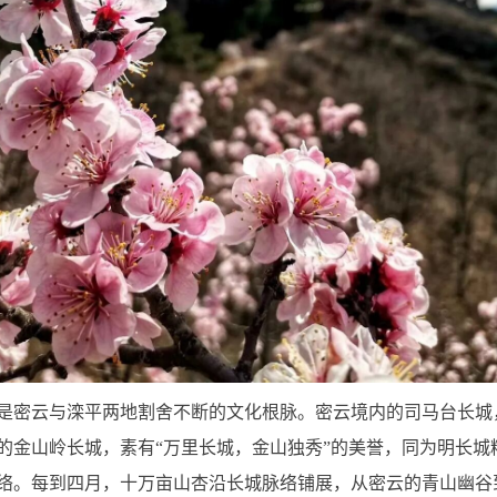
是密云与滦平两地割舍不断的文化根脉。密云境内的司马台长城
的金山岭长城，素有“万里长城，金山独秀”的美誉，同为明长城
络。每到四月，十万亩山杏沿长城脉络铺展，从密云的青山幽谷