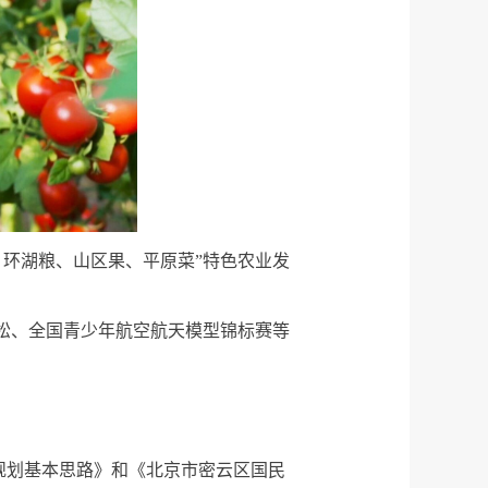
环湖粮、山区果、平原菜”特色农业发
松、全国青少年航空航天模型锦标赛等
”规划基本思路》和《北京市密云区国民