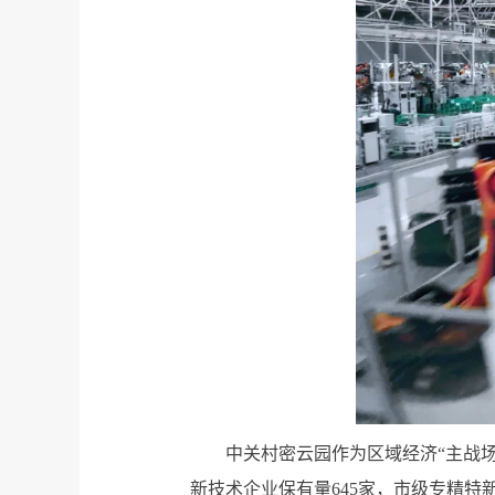
中关村密云园作为区域经济“主战场
新技术企业保有量645家，市级专精特