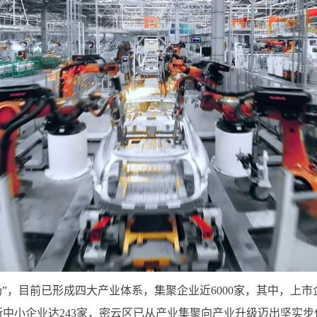
”，目前已形成四大产业体系，集聚企业近6000家，其中，上市
新中小企业达243家，密云区已从产业集聚向产业升级迈出坚实步