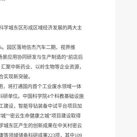
科学城东区形成区域经济发展的两大主
50%。园区落地信杰汽车二期、视界维
场景应用协同研发与生产制造的“前店后
，汇聚中新药业、以岭生物等企业资源，
整合实现新突破。
投用，将打通国内首个工业废水领域一体
科研单位。中国科学院4个科教基础设施
工建设，智能导钻装备中试平台项目加
学城”“密云生命健康之城”项目建设取得
科学城东区产生的创新成果在中关村密云
领域储备科研成果223项，其中109