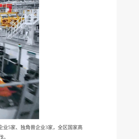
企业5家、独角兽企业3家，全区国家高
伐。