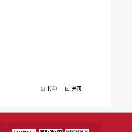
打印
关闭