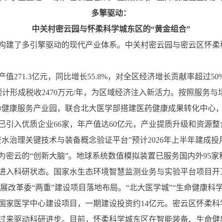
多擎驱动：
中关村密云园与怀柔科学城东区的“黄金组合”
构建了多引擎驱动的现代产业体系。中关村密云园与密云区怀柔
产值271.3亿元，同比增长55.8%，对全区经济增长贡献率超过
计形成税收2470万元/年，为区域经济注入新活力。按照服务与
命健康服务产业园，联合北大医学部搭建医药健康成果转化中心
已引入优质企业66家，年产值达60亿元，产业提质升级和资源
水治理关键技术与装备概念验证平台”预计2026年上半年建成
为密云的“创新大脑”。地球系统数值模拟装置已服务国内外95家
进入科研状态。国家水生态环境智慧监测业务与实验平台项目开
发展改革委“两重”建设项目落地布局。“北大医学城”“生命健康科
国家医学中心建设项目，一期建设投资约14亿元。密云区怀柔
来驱动科研进步。目前，怀柔科学城东区在智能装备、生命健康等