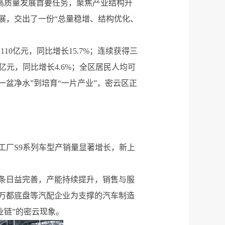
定高质量发展首要任务，聚焦产业结构升
展，交出了一份“总量稳增、结构优化、
110亿元，同比增长15.7%；连续获得三
8亿元，同比增长4.6%；全区居民人均可
一盆净水”到培育“一片产业”，密云区正
工厂S9系列车型产销量显著增长，新上
条日益完善，产能持续提升，销售与服
万都底盘等汽配企业为支撑的汽车制造
业链”的密云现象。