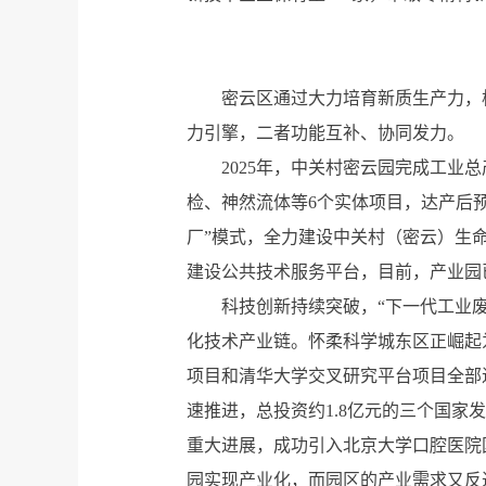
密云区通过大力培育新质生产力，
力引擎，二者功能互补、协同发力。
2025年，中关村密云园完成工业总
检、神然流体等6个实体项目，达产后预
厂”模式，全力建设中关村（密云）生
建设公共技术服务平台，目前，产业园
科技创新持续突破，“下一代工业废
化技术产业链。怀柔科学城东区正崛起
项目和清华大学交叉研究平台项目全部
速推进，总投资约1.8亿元的三个国家
重大进展，成功引入北京大学口腔医院
园实现产业化，而园区的产业需求又反过