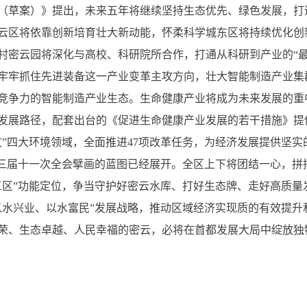
（草案）》提出，未来五年将继续坚持生态优先、绿色发展，打
云区将依靠创新培育壮大新动能，怀柔科学城东区将持续优化创新生
村密云园将深化与高校、科研院所合作，打通从科研到产业的“最
牢牢抓住先进装备这一产业变革主攻方向，壮大智能制造产业集
竞争力的智能制造产业生态。生命健康产业将成为未来发展的重
了产业发展路径，配套出台的《促进生命健康产业发展的若干措施》
文”四大环境领域，全面推进47项改革任务，为经济发展提供坚
委三届十一次全会擘画的蓝图已经展开。全区上下将团结一心，拼
三区”功能定位，争当守护好密云水库、打好生态牌、走好高质量
以水兴业、以水富民”发展战略，推动区域经济实现质的有效提升
荣、生态卓越、人民幸福的密云，必将在首都发展大局中绽放独特