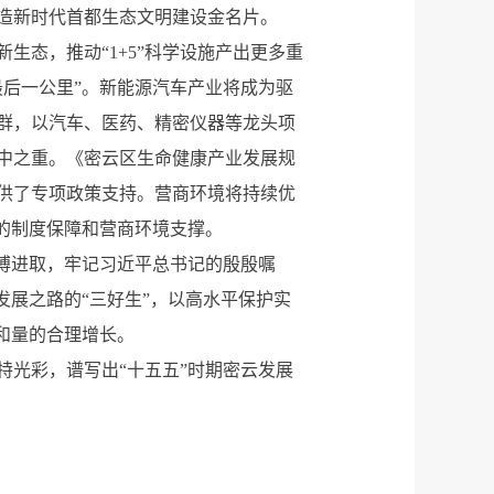
造新时代首都生态文明建设金名片。
态，推动“1+5”科学设施产出更多重
后一公里”。新能源汽车产业将成为驱
群，以汽车、医药、精密仪器等龙头项
中之重。《密云区生命健康产业发展规
提供了专项政策支持。营商环境将持续优
实的制度保障和营商环境支撑。
搏进取，牢记习近平总书记的殷殷嘱
发展之路的“三好生”，以高水平保护实
和量的合理增长。
光彩，谱写出“十五五”时期密云发展