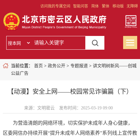
访问我的专属空间
智能问答
简体
繁体
移动版
无障碍
当前位置：
首页
>
政务公开
>
专题报道
>
讲文明树新风——创城
公益广告
【动漫】安全上网——校园常见诈骗篇（下）
来源：文明密云
发布时间：2025-03-19 09:00
为营造清朗的网络环境，切实保护未成年人身心健康，
区委网信办持续开展“提升未成年人网络素养”系列线上宣传教