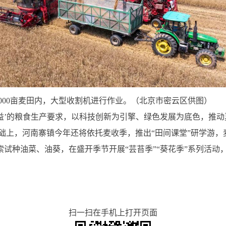
5000亩麦田内，大型收割机进行作业。（北京市密云区供图）
效益’的粮食生产要求，以科技创新为引擎、绿色发展为底色，推动
础上，河南寨镇今年还将依托麦收季，推出“田间课堂”研学游，
探索试种油菜、油葵，在盛开季节开展“芸苔季”“葵花季”系列活
扫一扫在手机上打开页面