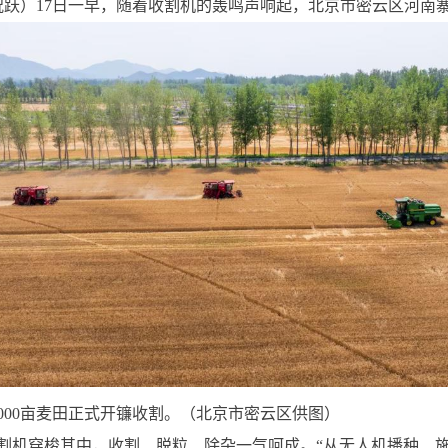
祝跃）17日一早，随着收割机的轰鸣声响起，北京市密云区河南寨
5000亩麦田正式开镰收割。（北京市密云区供图）
割机穿梭其中，收割、脱粒、除杂一气呵成。“从无人机播种、