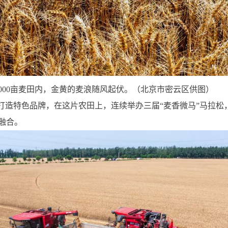
5000亩麦田内，金黄的麦浪随风起伏。（北京市密云区供图）
题打造特色品牌，在这片农田上，连续举办三届“麦香微马”马拉
度融合。