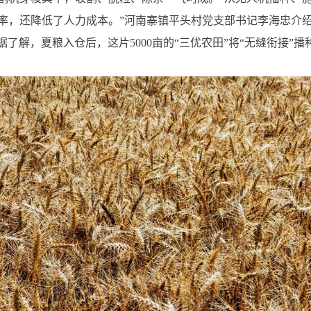
率，还降低了人力成本。”河南寨镇平头村党支部书记李海忠介绍
据了解，夏粮入仓后，这片5000亩的“三优农田”将“无缝衔接”