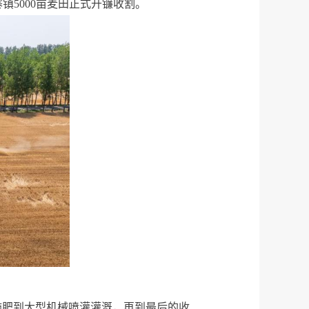
镇5000亩麦田正式开镰收割。
施肥到大型机械喷灌灌溉，再到最后的收