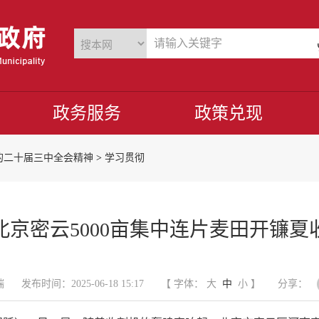
政务服务
政策兑现
的二十届三中全会精神
>
学习贯彻
北京密云5000亩集中连片麦田开镰夏
端
发布时间：2025-06-18 15:17
【 字体：
大
中
小
】
分享：