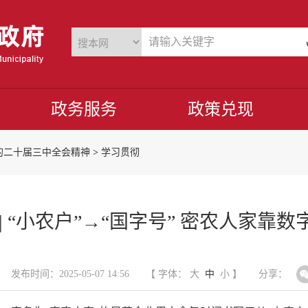
政务服务
政策兑现
的二十届三中全会精神
>
学习贯彻
 “小农户”→“国字号” 密农人家靠数字
发布时间：2025-05-07 14:56
【 字体：
大
中
小
】
分享：