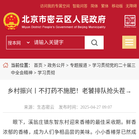
访问我的专属空间
智能问答
简体
繁体
移动版
无障碍
当前位置：
首页
>
政务公开
>
专题报道
>
学习贯彻党的二十届三
中全会精神
>
学习贯彻
乡村振兴丨不打药不施肥！老饕排队抢头茬→
来源：生态密云
发布时间：2025-04-27 09:07
眼下，溪翁庄镇东智东村迎来香椿的最佳采收期。鲜香
浓郁的香椿，成为人们争相品尝的美味。小小香椿芽已然成