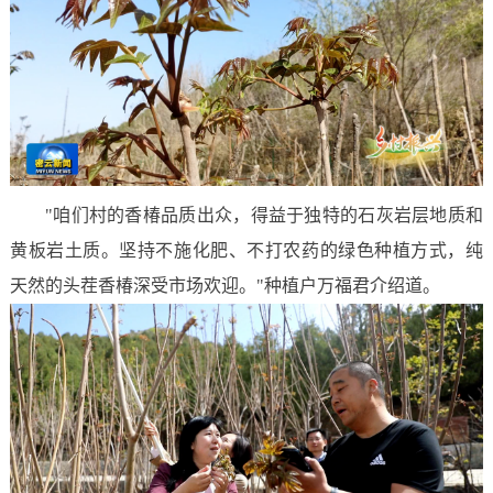
"咱们村的香椿品质出众，得益于独特的石灰岩层地质和
黄板岩土质。坚持不施化肥、不打农药的绿色种植方式，纯
天然的头茬香椿深受市场欢迎。"种植户万福君介绍道。