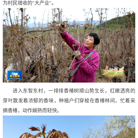
为村民增收的"大产业"。
进入东智东村，一排排香椿树顺山势生长，红嫩透亮的
芽叶散发着浓郁的香味，种植户们穿梭在香椿林间，忙着采
摘香椿，动作娴熟而轻快。