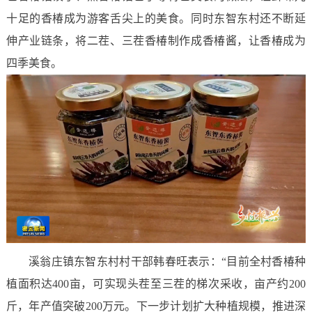
十足的香椿成为游客舌尖上的美食。同时东智东村还不断延
伸产业链条，将二茬、三茬香椿制作成香椿酱，让香椿成为
四季美食。
溪翁庄镇东智东村村干部韩春旺表示：“目前全村香椿种
植面积达400亩，可实现头茬至三茬的梯次采收，亩产约200
斤，年产值突破200万元。下一步计划扩大种植规模，推进深