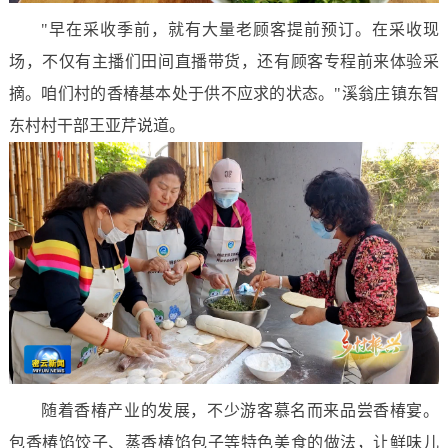
"早在采收季前，就有大量老顾客提前预订。在采收现
场，不仅有主播们田间直播带货，还有顾客专程前来体验采
摘。咱们村的香椿基本处于供不应求的状态。"溪翁庄镇东智
东村村干部王亚芹说道。
随着香椿产业的发展，不少游客慕名而来品尝香椿宴。
包香椿馅饺子、蒸香椿馅包子等特色美食的做法，让鲜味儿