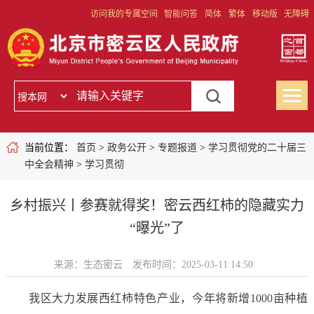
访问我的专属空间
智能问答
简体
繁体
移动版
无障碍
当前位置：
首页
>
政务公开
>
专题报道
>
学习贯彻党的二十届三
中全会精神
>
学习贯彻
乡村振兴丨参赛就得奖！密云西红柿的隐藏实力
“曝光”了
来源：生态密云
发布时间：2025-03-11 14:50
我区大力发展西红柿特色产业，今年将新增1000亩种植