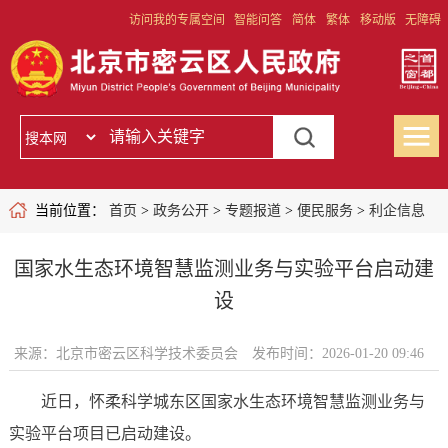
访问我的专属空间
智能问答
简体
繁体
移动版
无障碍
当前位置：
首页
>
政务公开
>
专题报道
>
便民服务
>
利企信息
国家水生态环境智慧监测业务与实验平台启动建
设
来源：北京市密云区科学技术委员会
发布时间：2026-01-20 09:46
近日，怀柔科学城东区国家水生态环境智慧监测业务与
实验平台项目已启动建设。