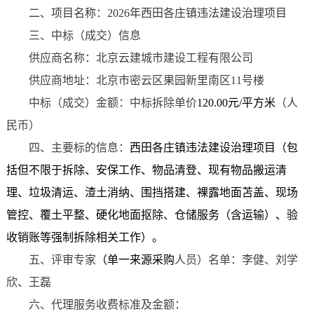
二、项目名称：
2026年西田各庄镇违法建设治理项目
三、中标（成交）信息
供应商名称：北京云建城市建设工程有限公司
供应商地址：北京市密云区果园新里南区
11号楼
中标（成交）金额：中标拆除单价
120.00元/平方米
（人
民币）
四、主要标的信息：
西田各庄镇违法建设治理项目
（包
括但不限于拆除、安保工作、物品清登、现有物品搬运清
理、垃圾清运、渣土消纳、围挡搭建、裸露地面苫盖、现场
管控、覆土平整、硬化地面抠除、仓储服务（含运输）、验
收销账等强制拆除相关工作）。
五、评审专家
（单一来源采购
人员）名单：李健、刘学
欣、王磊
六、代理服务收费标准及金额：