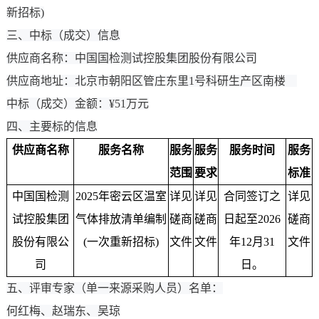
新招标)
三、中标（成交）信息
供应商名称：中国国检测试控股集团股份有限公司
供应商地址：北京市朝阳区管庄东里1号科研生产区南楼
中标（成交）金额：¥51万元
四、主要标的信息
供应商
名称
服务
名称
服务
服务
服务时间
服务
范围
要求
标准
中国国检测
2025年密云区温室
详见
详见
合同签订之
详见
试控股集团
气体排放清单编制
磋商
磋商
日起至
2026
磋商
股份有限公
(一次重新招标)
文件
文件
年
12
月
31
文件
司
日
。
五、评审专家（单一来源采购人员）名单：
何红梅、赵瑞东、吴琼