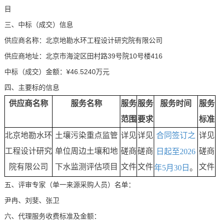
目
三、中标（成交）信息
供应商名称：北京地勘水环工程设计研究院有限公司
供应商地址：北京市海淀区田村路39号院10号楼416
中标（成交）金额：¥46.5240万元
四、主要标的信息
供应商
名称
服务
名称
服务
服务
服务时间
服务
范围
要求
标准
北京地勘水环
土壤污染重点监管
详见
详见
合同签订之
详见
工程设计研究
单位周边土壤和地
磋商
磋商
磋商
日起至
2026
院有限公司
下水监测评估项目
文件
文件
文件
年
5
月
30
日
。
五、评审专家（单一来源采购人员）名单：
尹冉、刘斐、张卫
六、代理服务收费标准及金额：