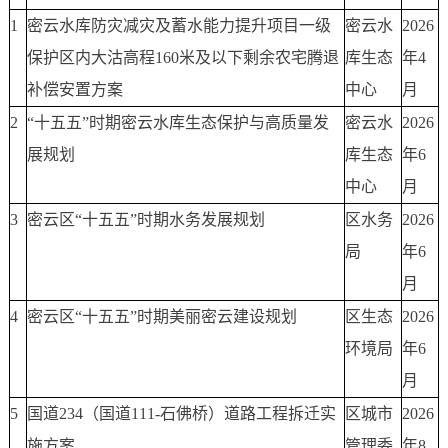
1
密云水库防灾减灾及蓄水能力提升项目一级
密云水
2026
保护区内大沽高程160米及以下剩余农宅腾退
库生态
年4
补偿安置方案
中心
月
2
“十五五”时期密云水库生态保护与高质量发
密云水
2026
展规划
库生态
年6
中心
月
3
密云区“十五五”时期水务发展规划
区水务
2026
局
年6
月
4
密云区“十五五”时期美丽密云建设规划
区生态
2026
环境局
年6
月
5
国道234（国道111-石佛桥）道路工程拆迁实
区城市
2026
施方案
管理委
年8