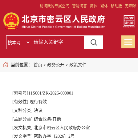
访问我的专属空间
智能问答
简体
繁体
移动版
无障碍
当前位置：
首页
>
政务公开
>
政策文件
[索引号]
11S001/ZK-2026-000001
[有效性]
现行有效
[文种分类]
决议
[主题分类]
综合政务/其他
[发文机关]
北京市密云区人民政府办公室
[发文字号]
密政办字
〔2026〕
2号