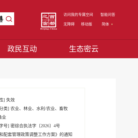
访问我的专属空间
智能问答
无障碍
移动版
简体
政民互动
生态密云
性]
失效
分类]
农业、林业、水利/农业、畜牧
渔业
字号]
密综合执法字
〔2026〕
4号
和配套管理政策调整工作方案》的通知