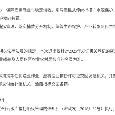
核心，保障渔民就业与稳定增收。引导渔民从传统捕捞向水源保护
护双向共赢。
范捕捞管理，落实捕营分开机制。统筹生态保护、产业转型与民生
关法律法规的规定，本次退出仅针对2025年发证机关登记的密云水库
业船舶及人员以区农业农村局核准的名录为准。
从事捕捞等任何渔业作业，应将渔业捕捞许可证交回发证机关，并
全部交付给补偿机关，渔船指标交回各镇。
退出。
范密云水库捕捞船只管理的通知》（密政发〔2018〕32号）执行