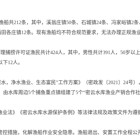
渔船共212条，其中，溪翁庄镇50条、石城镇24条、冯家峪镇2
、西田各庄镇12条。现有渔船均不符合规范要求，无法办理正规渔
库办理捕捞许可证渔民共计424人，其中，男性共计391人，50岁以上1
岁以下12人。
水，净水渔业、生态富民”工作方案》（密政发〔2021〕24号
，由水库周边5个捕鱼重点镇组建了5个“密云水库渔业产销合作
国渔业法》《密云水库水源保护条例》等法律法规及政策文件为遵
全管控措施，化解渔船作业安全隐患。渔船退出、安置工作全程公