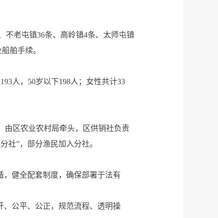
条、不老屯镇36条、高岭镇4条、太师屯镇
业船舶手续。
93人，50岁以下198人；女性共计33
），由区农业农村局牵头，区供销社负责
社分社”，部分渔民加入分社。
循，健全配套制度，确保部署于法有
开、公平、公正，规范流程、透明操