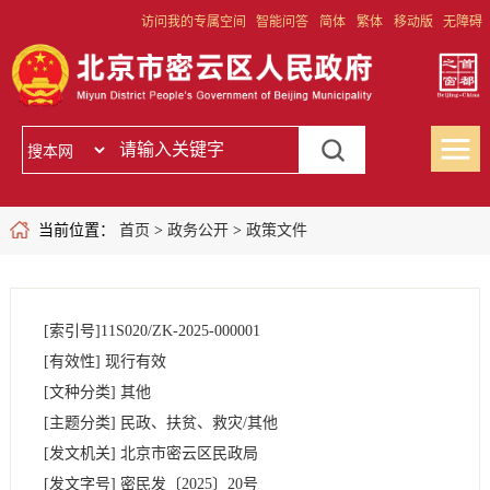
访问我的专属空间
智能问答
简体
繁体
移动版
无障碍
当前位置：
首页
>
政务公开
>
政策文件
[索引号]
11S020/ZK-2025-000001
[有效性]
现行有效
[文种分类]
其他
[主题分类]
民政、扶贫、救灾/其他
[发文机关]
北京市密云区民政局
[发文字号]
密民发
〔2025〕
20号