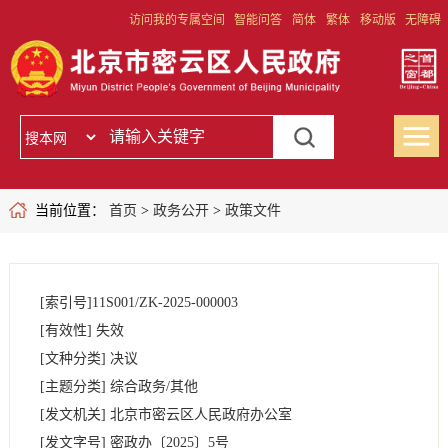
访问我的专属空间
智能问答
简体
繁体
移动版
无障碍
当前位置：
首页
>
政务公开
>
政策文件
[索引号]
11S001/ZK-2025-000003
[有效性]
失效
[文种分类]
决议
[主题分类]
综合政务/其他
[发文机关]
北京市密云区人民政府办公室
[发文字号]
密政办
〔2025〕
5号