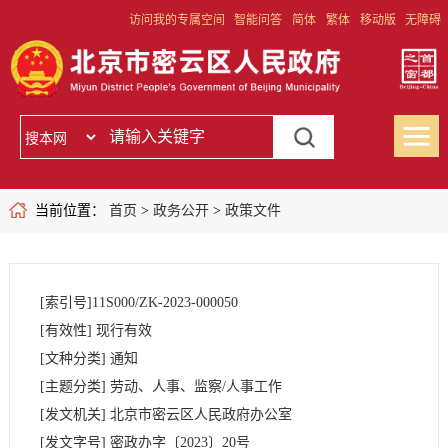
访问我的专属空间
智能问答
简体
繁体
移动版
无障碍
当前位置：
首页
>
政务公开
>
政策文件
[索引号]
11S000/ZK-2023-000050
[有效性]
现行有效
[文种分类]
通知
[主题分类]
劳动、人事、监察/人事工作
[发文机关]
北京市密云区人民政府办公室
[发文字号]
密政办字
〔2023〕
20号