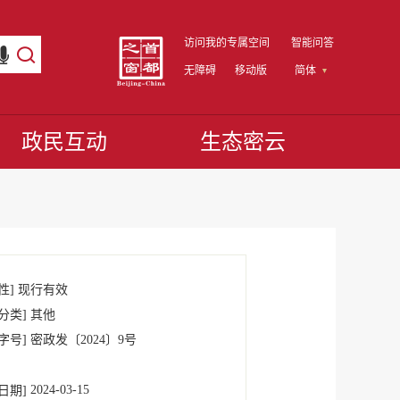
访问我的专属空间
智能问答
无障碍
移动版
简体
政民互动
生态密云
性]
现行有效
分类]
其他
字号]
密政发
〔2024〕
9号
2024-03-15
日期]