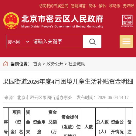
访问我的专属空间
智能问答
简体
繁体
移动版
无障碍
当前位置：
首页
>
政务公开
>
社会救助
果园街道2026年度4月困境儿童生活补贴资金明细
来源：北京市密云区果园街道办事处
发布时间：2026-06-08 14:17
项目
资
资金
资金拨付
序
（资
金
资金用
总额
总人数
资金公
备
（发放）使
人数
号
金）名
来
途
（万
（人）
开情况
注