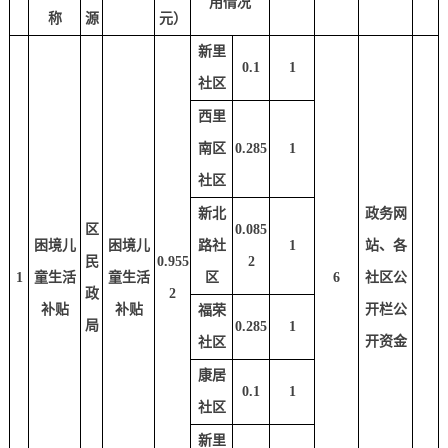
用情况
称
源
元）
新里
0.1
1
社区
西里
南区
0.285
1
社区
新北
政务网
区
0.085
困境儿
困境儿
路社
1
站、各
民
0.955
2
1
童生活
童生活
区
6
社区公
政
2
补贴
补贴
开栏公
福荣
局
0.285
1
开资金
社区
康居
0.1
1
社区
新里