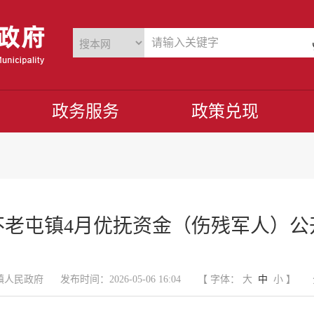
政务服务
政策兑现
不老屯镇4月优抚资金（伤残军人）公
镇人民政府
发布时间：2026-05-06 16:04
【 字体：
大
中
小
】