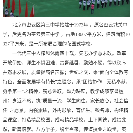
北京市密云区第三中学始建于1973年 ，原名密云城关中
学，后更名为密云第三中学 ，占地18667平方米，建筑面积10
327平方米，是一所布局合理的花园式学校。
一代代三中人栉风沐雨四十载，矢志办学意未改。改革
开放伊始，师生不惧困难，焚膏继晷，勤勉不辍，得以秩序
井然求发展，质量提高名声振；世纪之交，秉“面向全体教有
特色，全面发展学有特长”之理念，承“团结协作，无私奉献，
勇争第一”之精神，锐意进取，勠力耕耘，教学成绩享誉檀
州；岁近不惑，执“质量一流，学生向往，家长放心，社会信
任”之愿景，内强素质，外树形象，育优生、锻名师，构建精
品课堂，打造精品校园，成就精品学校，上下同德，成绩斐
然，新篇谱就。八方学子，纷至沓来，传道授业之殿堂，英