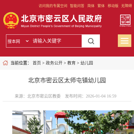
访问我的专属空间
智能问答
简体
繁体
移动版
无障碍
当前位置：
首页
>
政务公开
>
教育
>
幼儿园
北京市密云区太师屯镇幼儿园
来源：北京市密云区教委
发布时间：2026-01-04 16:59