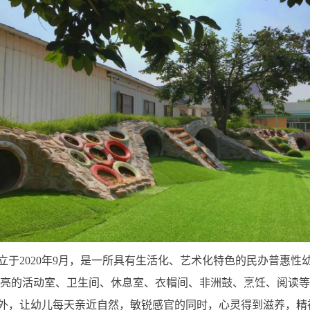
于2020年9月，是一所具有生活化、艺术化特色的民办普惠性幼儿
宽敞明亮的活动室、卫生间、休息室、衣帽间、非洲鼓、烹饪、阅
大户外，让幼儿每天亲近自然，敏锐感官的同时，心灵得到滋养，