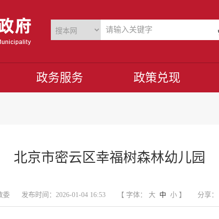
政务服务
政策兑现
北京市密云区幸福树森林幼儿园
教委
发布时间：2026-01-04 16:53
【 字体：
大
中
小
】
分享：