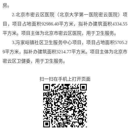
房。
2.北京市密云区医院（北京大学第一医院密云医院）项
目，项目占地面积92986.40平方米，拟补办建筑面积4334.55
平方米。项目主体为北京市密云区医院，用于卫生服务。
3.冯家峪镇社区卫生服务中心项目，项目占地面积5705.2
9平方米，拟补办建筑面积3214.77平方米。项目主体为北京市
密云区卫健委，用于卫生服务。
扫一扫在手机上打开页面