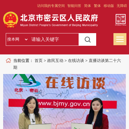
访问我的专属空间
智能问答
简体
繁体
移动版
无障碍
当前位置：
首页
>
政民互动
>
在线访谈
>
直播访谈第二十六
期