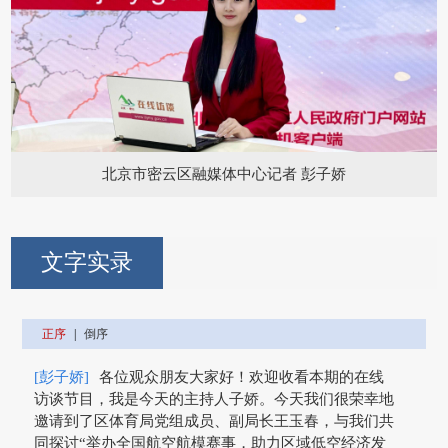
北京市密云区融媒体中心记者 彭子娇
文字实录
正序
|
倒序
[彭子娇]
各位观众朋友大家好！欢迎收看本期的在线
访谈节目，我是今天的主持人子娇。今天我们很荣幸地
邀请到了区体育局党组成员、副局长王玉春，与我们共
同探讨“举办全国航空航模赛事，助力区域低空经济发