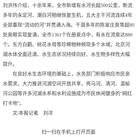
刘洪伟介绍，十余年来，全市新增有水河长超500公里，断流
多年的永定河、潮白河相继恢复生机，五大主干河流连续4年
全部重现“流动的河”并贯通入海。干涸多年的陈家庄泉等超80
处泉眼实现复涌，全市1361个在册泉点中，有水在流泉达880
个。东方白鹳、桃花水母等珍稀物种频现多个水域，北京河
湖水体全面还清、水生态状况持续向好、水生物多样性大幅
提升。
在良好水生态环境的基础上，水务部门积极响应市民亲
水需求，大力推进河湖空间开放共享，亮马河、清河、温榆
河公园等许多河湖水系和水利设施成为市民休闲健身的“网红
打卡地”。
文/本报记者 刘洋
扫一扫在手机上打开页面