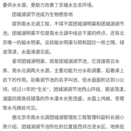
要供水水源，更助力改善了京城水生态环境。
团城湖调节池成为生物栖息地
提到南水北调工程，不得不提团城湖明渠和团城湖调节
池。团城湖明渠不仅是南水北调中线总干渠的终点，还有北
京唯一的输水明渠。这段输水明渠与颐和园仅一桥之隔，绿
波荡漾，水面清澈见底。
紧邻团城湖明渠，就是团城湖调节池，它连接密云水
库、南水北调两大水源，主要功能为分水和调蓄，起着承上
启下的作用。别看调节池的名字叫池，但水面面积达到33公
顷。经过11年的“生长”，团城湖调节池西山环绕、碧波荡漾，
湖面四周高低错落的乔木灌木长势茂盛，水面上鸬鹚、苍鹭
等水鸟随处可见。
据北京市南水北调团城湖管理处工程管理科副科长胡小
燕介绍，团城湖调节池所在的位置是西郊古泄水区，地势低