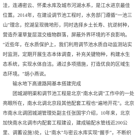
洼，连通密云、怀柔水库及城市河湖水系，是江水进京最佳
位置。2014年，在建设调节池工程时，水务部门遵循“一池三
山”理念，挖湖呈现微地形，同时选择乡土长寿、抗逆树种，
营造乔灌草复层混交植物群落，屏蔽外界环境的不良影响。
“近些年，在水质保护上，我们利用调节池水质自动监测站实
时监测，定期开展生态本体调查，补充关键物种，构建水生
态系统，实现水体自洁。通过多项措施，打造优良的区域生
态环境。”胡小燕说。
输水地下高速路网基本搭建完成
团城湖明渠和调节池工程是北京“南水北调”工作中的一处
亮眼所在，南水北调北京段其他配套工程也“遍地开花”。北京
市南水北调团城湖管理处副主任张国宇介绍，10年来，北京
加快南水北调市内配套工程建设，建成输配水管线近200公
里、调蓄设施3处，让“南水”与密云水库实现“握手”，不断织