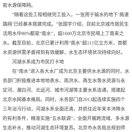
密水源保障网。
“随着这些工程相继完工投入，一张用于输水的地下‘高速
路网’已经基本搭建完成。”张国宇介绍，目前北京城市居民生
活用水中80%都是“南水”，超1600万北京市民喝上了南来之
水。截至目前，北京已累计利用“南水”超111亿立方米，首都
水资源供需矛盾得到有效缓解，水生态环境状况持续向好。
河湖水系成为市民打卡地
在“南水”进入各大水厂成为北京主要供水水源的同时，水
务部门积极推进本地地表水、雨洪水、再生水等水资源与永
定河、潮白河、北运河、城市河湖等主要水系连通，搭建起
北京水网基本格局。同时，水务部门自2013起连续实施四个
三年治污行动，河湖水系全面还清，并抓住近年来丰沛降水
的有利条件，精准实施“五水联调”，全面开展跨流域、多水源
生态补水，推动河湖生态环境复苏。北京市水务局总规划师