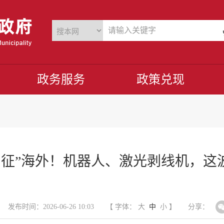
政务服务
政策兑现
出征”海外！机器人、激光剥线机，这波
发布时间：2026-06-26 10:03
【 字体：
大
中
小
】
分享：