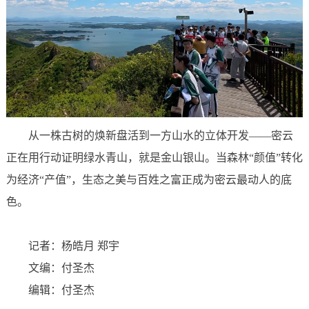
从一株古树的焕新盘活
到一方山水的立体开发——
密云
正在用行动证明
绿水青山，就是金山银山。
当森林“颜值”转化
为经济“产值”，
生态之美与百姓之富
正成为密云最动人的底
色。
记者：杨皓月 郑宇
文编：付圣杰
编辑：付圣杰