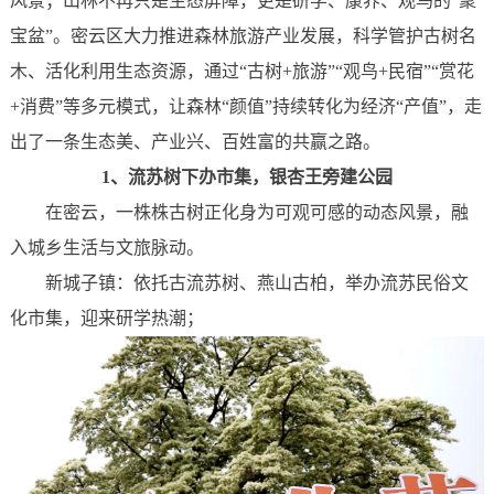
风景；山林不再只是生态屏障，更是研学、康养、观鸟的“聚
宝盆”。密云区大力推进森林旅游产业发展，科学管护古树名
木、活化利用生态资源，通过“古树+旅游”“观鸟+民宿”“赏花
+消费”等多元模式，让森林“颜值”持续转化为经济“产值”，走
出了一条生态美、产业兴、百姓富的共赢之路。
1、
流苏树下办市集，银杏王旁建公园
在密云，一株株古树正化身为可观可感的动态风景，融
入城乡生活与文旅脉动。
新城子镇：依托古流苏树、燕山古柏，举办流苏民俗文
化市集，迎来研学热潮；