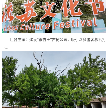
巨各庄镇：建设“银杏王”古树公园，吸引众多游客慕名打
卡。