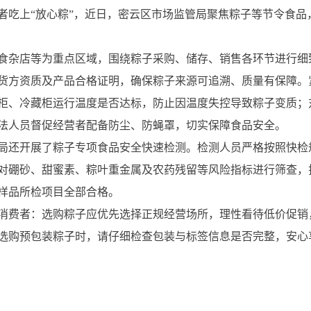
者吃上“放心粽”，近日，密云区市场监管局聚焦粽子等节令食品
食杂店等为重点区域，围绕粽子采购、储存、销售各环节进行细
货方资质及产品合格证明，确保粽子来源可追溯、质量有保障。
柜、冷藏柜运行温度是否达标，防止因温度失控导致粽子变质；
法人员督促经营者配备防尘、防蝇罩，切实保障食品安全。
局还开展了粽子专项食品安全快速检测。检测人员严格按照快检
针对硼砂、甜蜜素、粽叶重金属及农药残留等风险指标进行筛查
次样品所检项目全部合格。
消费者：选购粽子应优先选择正规经营场所，理性看待低价促销
选购预包装粽子时，请仔细检查包装与标签信息是否完整，安心享