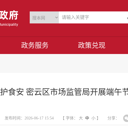
政务服务
政策兑现
管护食安 密云区市场监管局开展端午
发布时间：2026-06-17 15:54
【 字体：
大
中
小
】
分享：