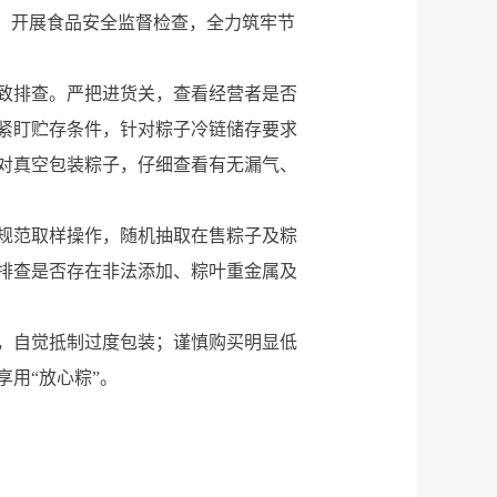
，开展食品安全监督检查，全力筑牢节
致排查。严把进货关，查看经营者是否
紧盯贮存条件，针对粽子冷链储存要求
对真空包装粽子，仔细查看有无漏气、
规范取样操作，随机抽取在售粽子及粽
，排查是否存在非法添加、粽叶重金属及
，自觉抵制过度包装；谨慎购买明显低
用“放心粽”。