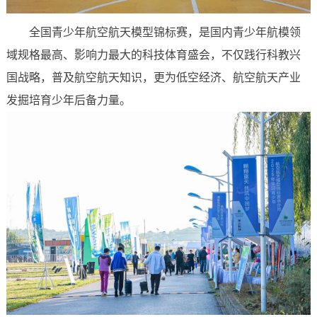
全国青少年航空航天模型锦标赛，是国内青少年航模领
域规格最高、影响力最大的科技体育盛会，不仅践行科教兴
国战略，普及航空航天知识，更为低空经济、航空航天产业
发掘培育少年后备力量。