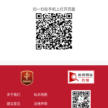
扫一扫在手机上打开页面
关于我们
站点地图
建议意见
法律声明