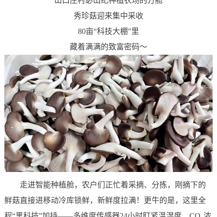
山口庄村宓山纪种植农场的方舱
秀珍菇迎来集中采收
80亩“科技大棚”里
藏着满满的致富密码～
走进智能种植舱，农户们正忙着采摘、分拣，刚摘下的
鲜菇直接进移动冷库锁鲜，新鲜度拉满！更牛的是，这里全
程“黑科技”加持——多维度传感器24小时盯紧温湿度、CO₂浓