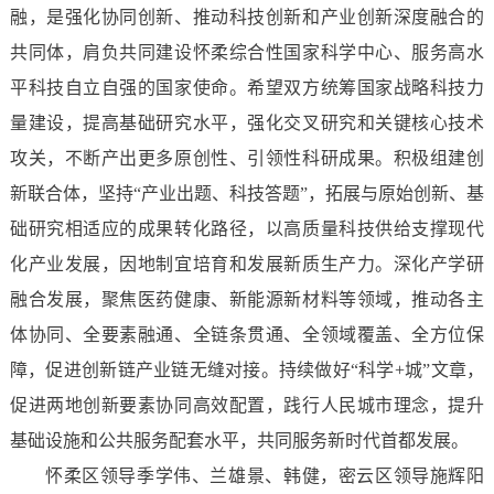
融，是强化协同创新、推动科技创新和产业创新深度融合的
共同体，肩负共同建设怀柔综合性国家科学中心、服务高水
平科技自立自强的国家使命。希望双方统筹国家战略科技力
量建设，提高基础研究水平，强化交叉研究和关键核心技术
攻关，不断产出更多原创性、引领性科研成果。积极组建创
新联合体，坚持“产业出题、科技答题”，拓展与原始创新、基
础研究相适应的成果转化路径，以高质量科技供给支撑现代
化产业发展，因地制宜培育和发展新质生产力。深化产学研
融合发展，聚焦医药健康、新能源新材料等领域，推动各主
体协同、全要素融通、全链条贯通、全领域覆盖、全方位保
障，促进创新链产业链无缝对接。持续做好“科学+城”文章，
促进两地创新要素协同高效配置，践行人民城市理念，提升
基础设施和公共服务配套水平，共同服务新时代首都发展。
怀柔区领导季学伟、兰雄景、韩健，密云区领导施辉阳