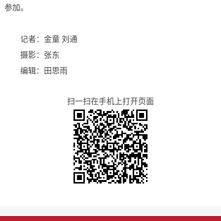
参加。
记者：金童 刘通
摄影：张东
编辑：田思雨
扫一扫在手机上打开页面