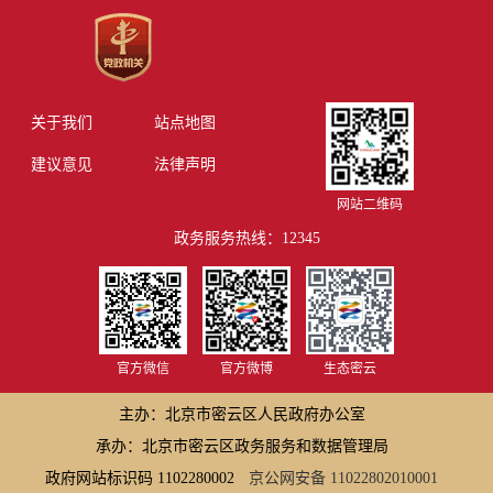
关于我们
站点地图
建议意见
法律声明
网站二维码
政务服务热线：12345
官方微信
官方微博
生态密云
主办：北京市密云区人民政府办公室
承办：北京市密云区政务服务和数据管理局
政府网站标识码 1102280002
京公网安备 11022802010001