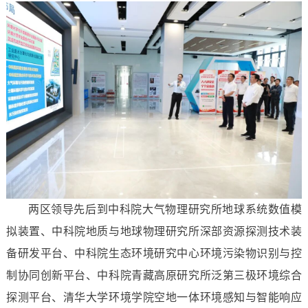
两区领导先后到中科院大气物理研究所地球系统数值模
拟装置、中科院地质与地球物理研究所深部资源探测技术装
备研发平台、中科院生态环境研究中心环境污染物识别与控
制协同创新平台、中科院青藏高原研究所泛第三极环境综合
探测平台、清华大学环境学院空地一体环境感知与智能响应