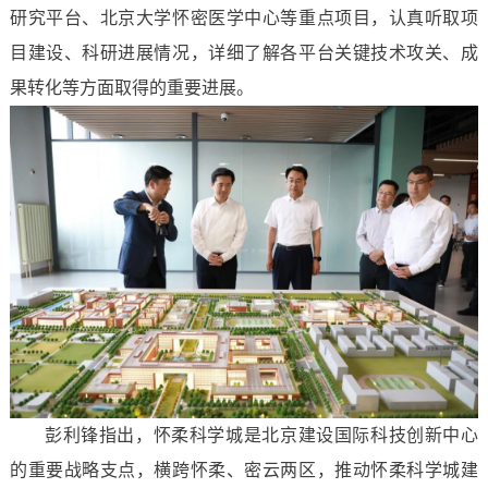
研究平台、北京大学怀密医学中心等重点项目，认真听取项
目建设、科研进展情况，详细了解各平台关键技术攻关、成
果转化等方面取得的重要进展。
彭利锋指出，怀柔科学城是北京建设国际科技创新中心
的重要战略支点，横跨怀柔、密云两区，推动怀柔科学城建