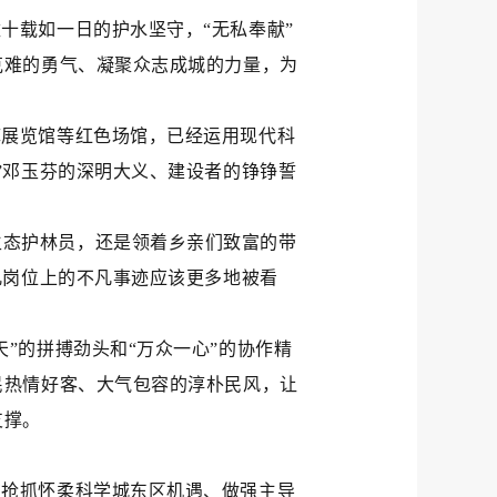
十载如一日的护水坚守，“无私奉献”
克难的勇气、凝聚众志成城的力量，为
库展览馆等红色场馆，已经运用现代科
”邓玉芬的深明大义、建设者的铮铮誓
生态护林员，还是领着乡亲们致富的带
凡岗位上的不凡事迹应该更多地被看
”的拼搏劲头和“万众一心”的协作精
民热情好客、大气包容的淳朴民风，让
支撑。
在抢抓怀柔科学城东区机遇、做强主导