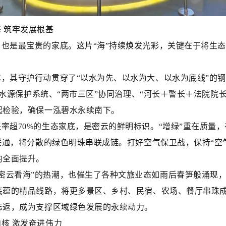
基 筑牢发展根基
，也是最宝贵的家底。这片“海”持续焕发光彩，关键在于将生
体，其守护行动贯穿了“以水为先、以水为大、以水为底线”的
2”水源保护系统、“两市三区”协同治理、“河长＋警长＋法院院
起检验，确保一泓碧水永续南下。
盖率超70%的生态家底，是密云的鲜明标识。“增绿”重在质量
联通，将分散的绿色明珠串联成链。打好空气保卫战，保持“空
的全面提升。
密云看海”的热潮，也催生了各种文旅业态如雨后春笋般涌现，从
底蕴的精品线路，将更多景区、乡村、民宿、农场、餐厅串珠成
忘返，成为支撑区域绿色发展的永续动力。
内核 激发奋进伟力