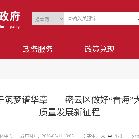
政务服务
政策兑现
实干筑梦谱华章——密云区做好“看海”
质量发展新征程
体中心
发布时间：2026-05-11 13:05
【 字体：
大
中
小
】
分