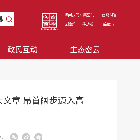
访问我的专属空间
智能问答
无障碍
移动版
简体
政民互动
生态密云
大文章 昂首阔步迈入高
享：