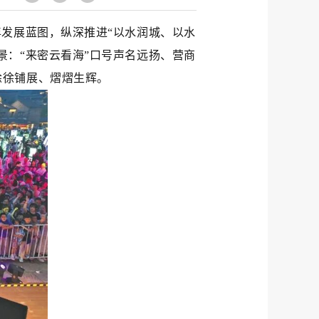
年发展蓝图，纵深推进“以水润城、以水
景：“来密云看海”口号声名远扬、营商
徐徐铺展、熠熠生辉。