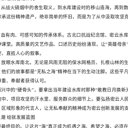
。从战火硝烟中的舍生取义，到水库建设时的移山造海，再到数
传承这份精神遗产，绝非简单的怀旧，而是为了从中汲取攻坚
有血有肉、可感可知的传承体系。古北口抗战纪念馆、密云水
神课堂。高质量的文艺作品、口述历史纷纷涌现，让“英雄母亲
空、直抵人心的叙事。
。放眼水库南北，无论是风雨无阻的保水网格员、扎根山林的
，他们的故事都是“无私之海”精神在当下的生动注脚。这些平
尊重、奉献者获得认可。
兴中的“硬骨头”，要拿出当年建设水库时那种“敢教日月换新天
波中、项目攻坚的汗水里、服务群众的细节上。要弘扬密云人
、区域形象的代言人，让无私奉献的精神成为密云创新发展的
浪潮 绘就发展蓝图
最终目的。让这片“海”真正成为机遇之海、希望之海，必须