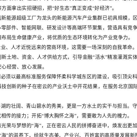
方面拿出实招硬招，把“好生态”真正变成“好经济”。
汽新能源超级工厂为龙头的新能源汽车产业集群已初具规模，
核心零部件、智能网联、研发设计等高端环节聚集，营造具有竞
瞻布局生命健康产业，将优质的生态环境转化为产业竞争力。
企业、人才近悦远来的营商环境，这需要一场深刻的自我革命。
创新土地、资金、人才供给方式，引导金融“活水”精准灌溉实
安心经营、放心发展。
们必须以最高标准服务保障怀柔科学城东区的建设，吸引顶尖
科技创新的种子在密云的产业沃土中开花结果，在服务北京国
平湖的壮阔、青山碧水的秀美，更是一方水土的实干与担当。守
代相传的接力；开拓“博大胸怀之海”，需要敢为人先的魄力。
光荣与梦想的“海”，正在密云人民的拼搏奋进中，焕发出更
“海”的滋养下，绘就生态美、产业兴、百姓富的高质量发展新