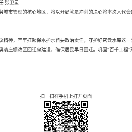
任 张卫星
市服务城市管理的核心地区，将以开局就是冲刺的决心将本次人代
议精神，牢牢扛起保水护水首要政治责任，守护好密云水库这一
溪翁庄棚改区回迁房建设，确保居民早日回迁。巩固“百千工程”
扫一扫在手机上打开页面