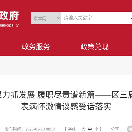
政务服务
政策兑现
力抓发展 履职尽责谱新篇——区三
表满怀激情谈感受话落实
发布时间：2026-01-10 08:54
【 字体：
大
中
小
】
分享：