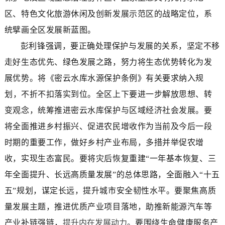
区、特色文化旅游休闲及创新发展示范区的战略定位，系
统擘画全区发展新蓝图。
彭利锋强调，要正确处理保护与发展的关系
，坚定不移
走好生态优先、绿色发展之路
，
努力将生态优势转化为发
展优势。将
《密云水库水源保护条例》
有
关要求纳入规
划
，不折不扣落实到位
。全区上下要进一步解放思想、转
变观念，统筹
推进
密云水库保护与区域
经济社会
发展。要
将全面推进乡村振兴、促进农民增收作为当前及今后一段
时期的重要工作，
做好乡村产业布局，
多措并举促农增
收，
实现生态富民
。要将灾后恢复重建
“一年基本恢复、三
年全面提升、长远高质量发展”的总体思路，全面融入“十五
五”规划，谋定长远，
提升城市安全韧性水平。要聚焦高质
量发展主题，推进优质产业项目落地，助推新能源汽车等
产业补链强链，
提升内在发展动力
。要围绕生命健康服务产