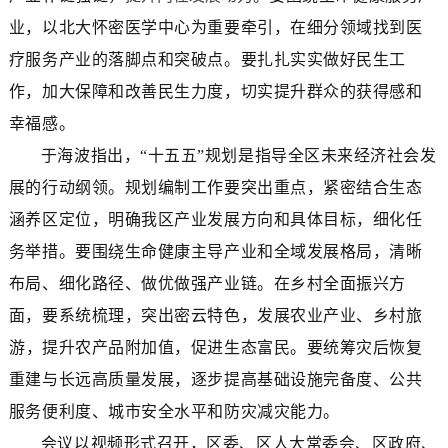
业，以北大怀密医学中心为重要牵引，在细分领域找到医
疗服务产业的落脚点和突破点。要扎扎实实做好民生工
作，加大保障和改善民生力度，切实提升群众的获得感和
幸福感。
于海波指出，
“十五五”规划是指导全区未来经济社会发
展的行动纲领。规划编制工作要突出重点
，
紧密结合生态
涵养区定位，明确
我区
产业发展方向和具体目标，细化任
务举措。要围绕生命健康主导产业和全域发展格局，清晰
布局
、细化路径、做优做强产业链
。在乡村全面振兴方
面，要系统梳理，突出密云特色
，
发展农业产业、乡村旅
游
，
提升农产品附加值，促进生态富民
。
要
统筹灾后恢复
重建与长远高质量发展
，逐步提高基础设施完备度、公共
服务便利度、城市安全水平和防灾减灾能力
。
会议以视频形式召开，区委、区人大常委会、区政府、