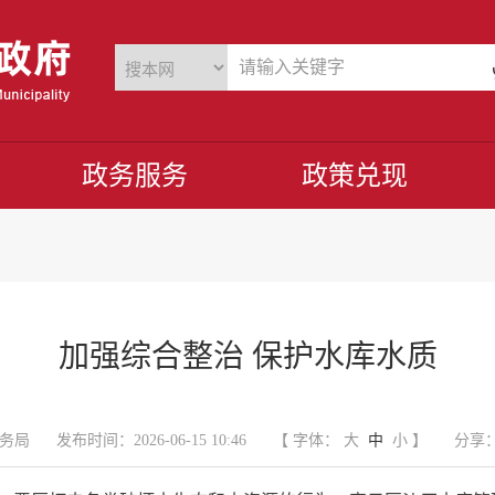
政务服务
政策兑现
加强综合整治 保护水库水质
务局
发布时间：2026-06-15 10:46
【 字体：
大
中
小
】
分享