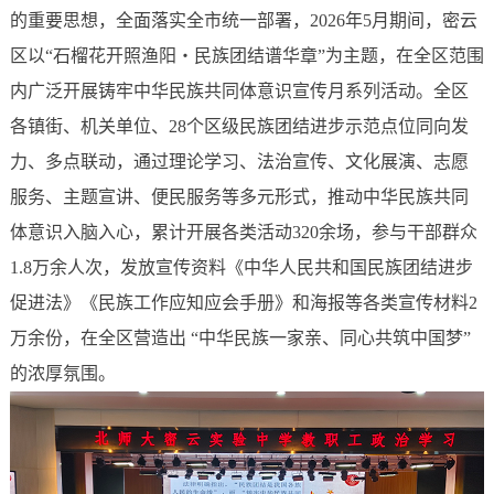
的重要思想，全面落实全市统一部署，2026年5月期间，密云
区以“石榴花开照渔阳・民族团结谱华章”为主题，在全区范围
内广泛开展铸牢中华民族共同体意识宣传月系列活动。全区
各镇街、机关单位、28个区级民族团结进步示范点位同向发
力、多点联动，通过理论学习、法治宣传、文化展演、志愿
服务、主题宣讲、便民服务等多元形式，推动中华民族共同
体意识入脑入心，累计开展各类活动320余场，参与干部群众
1.8万余人次，发放宣传资料《中华人民共和国民族团结进步
促进法》《民族工作应知应会手册》和海报等各类宣传材料2
万余份，在全区营造出 “中华民族一家亲、同心共筑中国梦”
的浓厚氛围。