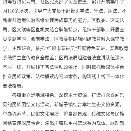
镇等各镇实现村、社区党支部学习全覆盖，累计开展集中学
习110余场次，引导广大党员干部带头学法、守法、用法，不
断提升运用法治思维处理民族事务的能力。区教委、区司法
局、区文联等区直机关结合职能特点，组织干部职工开展全
员专题学习、会前学法，区教委将民族团结教育融入课堂教
学、主题班会，依托“红领巾宣讲员”开展特色宣讲，实现教育
系统师生宣传教育全覆盖；区司法局组建普法宣讲队伍深入
基层一线，开展线下普法活动20余场，同时依托新媒体平台
推送民族政策、法律解读内容40余条，构建线上线下一体化
普法格局。
各镇街立足地域特色、深挖本土资源，打造群众喜闻乐
见的民族团结文化活动。新城子镇结合本地生态文旅资源，
举办流苏节、民俗文化展演，将自然景观、传统文化与民族
团结宣传深度融合；溪翁庄镇以乡村篮球赛为载体，联动部