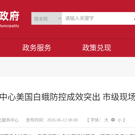
政务服务
政策兑现
中心美国白蛾防控成效突出 市级现
化服务中心
发布时间：2026-06-12 08:08
【 字体：
大
中
小
】