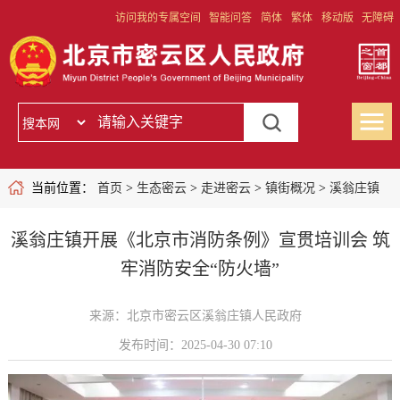
访问我的专属空间
智能问答
简体
繁体
移动版
无障碍
当前位置：
首页
>
生态密云
>
走进密云
>
镇街概况
>
溪翁庄镇
溪翁庄镇开展《北京市消防条例》宣贯培训会 筑
牢消防安全“防火墙”
来源：北京市密云区溪翁庄镇人民政府
发布时间：2025-04-30 07:10