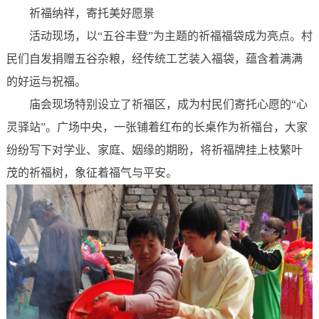
祈福纳祥，寄托美好愿景
活动现场，以“五谷丰登”为主题的祈福福袋成为亮点。村
民们自发捐赠五谷杂粮，经传统工艺装入福袋，蕴含着满满
的好运与祝福。
庙会现场特别设立了祈福区，成为村民们寄托心愿的“心
灵驿站”。广场中央，一张铺着红布的长桌作为祈福台，大家
纷纷写下对学业、家庭、姻缘的期盼，将祈福牌挂上枝繁叶
茂的祈福树，象征着福气与平安。