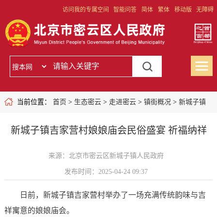
访问我的专属空间
智能问答
简体
繁体
移动版
无障碍
当前位置：
首页
>
生态密云
>
走进密云
>
镇街概况
>
新城子镇
新城子镇吉家营村娘娘庙会民俗盛宴 祈福纳祥
来源：北京市密云区新城子镇人民政府
发布时间：2025-04-24 09:37
日前，新城子镇吉家营村举办了一场充满传统韵味与吉
祥寓意的娘娘庙会。