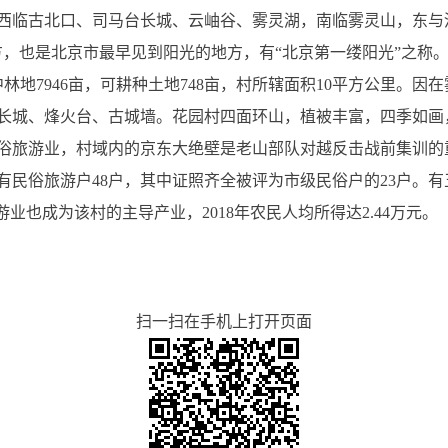
西临古北口、司马台长城、云岫谷、雾灵湖，南临雾灵山，东与
，也是北京市最早见到阳光的地方，有“北京第一缕阳光”之称。所辖
中林地7946亩，可耕种土地748亩，村所辖面积10平方公里。
长城、烽火台、古城墙。花园村四面环山，植被丰富，四季如画，
俗旅游业，村域内的京东大绝壁是老山部队对越反击战前集训的
民俗旅游户48户，其中证照齐全被评为市级民俗户的23户。有五
业也成为该村的主导产业，2018年农民人均所得达2.44万元。
扫一扫在手机上打开页面