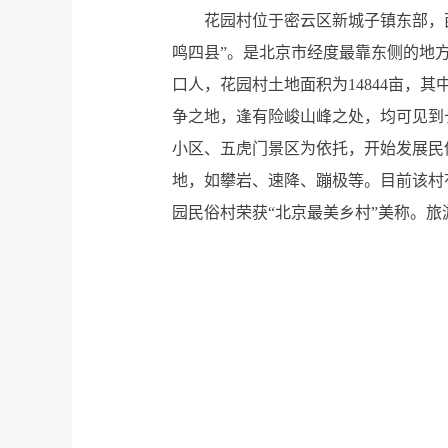
花园村位于密云区新城子镇东部，
鸣四县”。是北京市经度最靠东侧的地方
口人，花园村土地面积为14844亩，其
争之地，逢有险峻山峰之处，均可见到
小区、五虎门景区为依托，开始发展民
地，如攀岩、速降、蹦极等。目前该村有
园民俗村荣获“北京最美乡村”美称。旅游