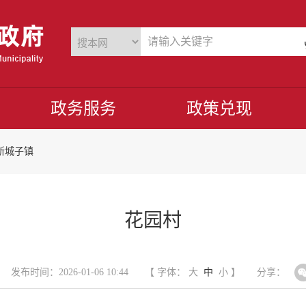
政务服务
政策兑现
新城子镇
花园村
发布时间：2026-01-06 10:44
【 字体：
大
中
小
】
分享：