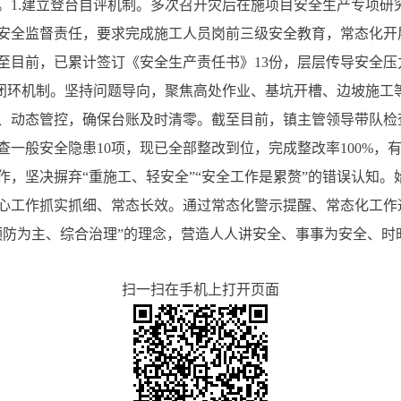
。1.建立登台自评机制。多次召开灾后在施项目安全生产专项研
安全监督责任，要求完成施工人员岗前三级安全教育，常态化开
至目前，已累计签订《安全生产责任书》13份，层层传导安全
办闭环机制。坚持问题导向，聚焦高处作业、基坑开槽、边坡施工
、动态管控，确保台账及时清零。截至目前，镇主管领导带队检
查一般安全隐患10项，现已全部整改到位，完成整改率100%，
作，坚决摒弃“重施工、轻安全”“安全工作是累赘”的错误认知
心工作抓实抓细、常态长效。通过常态化警示提醒、常态化工作
预防为主、综合治理”的理念，营造人人讲安全、事事为安全、时
扫一扫在手机上打开页面