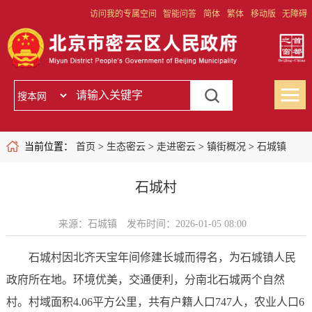
访问我的专属空间
智能问答
简体
繁体
移动版
无障碍
当前位置：
首页
>
生态密云
>
走进密云
>
镇街概况
>
石城镇
石城村
来源：石城镇
发布时间：2026-01-05 08:00
石城村因北齐天宝年间修建长城而得名，为石城镇人民
政府所在地。环境优美，交通便利，分南北石城两个自然
村。村域面积4.06平方公里，共有户籍人口747人，农业人口6